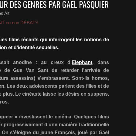
OUR DES GENRES PAR GAËL PASQUIER
s Alt
T ou non DÉBATS
es films récents qui interrogent les notions de
ion et d'identité sexuelles.
ssait anodine : au creux d'
Elephant
, dans
ive de Gus Van Sant de retarder l'arrivée de
uturs assassins) s'embrassent. Sont-ils homos,
n. Les deux adolescents parlent des filles et de
 plus. Le cinéaste laisse les désirs en suspens,
ros.
« queer » investissent le cinéma. Quelques films
er progressivement d'une manière traditionnelle
. On s'éloigne du jeune François, joué par Gaël