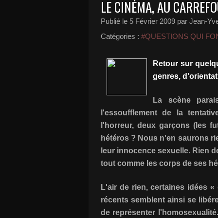
LE CINÉMA, AU CARREF
Publié le
5 Février 2009
par Jean-Yve
Catégories :
#QUESTIONS QUI FON
Retour sur quelqu
genres, d'orientat
La scène parai
l'essoufflement de la tentat
l'horreur, deux garçons (les f
hétéros ? Nous n'en saurons rie
leur innocence sexuelle. Rien de
tout comme les corps de ses hé
L'air de rien, certaines idées 
récents semblent ainsi se libér
de représenter l'homosexualité