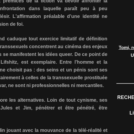
rémices de la fiction va devoir affronter la
frontation dans laquelle paraît peu à peu
sir. L'affirmation préalable d'une identité ne
ion de foi.
nd caduque tout exercice limitatif de définition
 transsexuels concentrent au cinéma des enjeux
Tomi, r
 se manifestent les idées queer. De ce point de
U
Lifshitz, est exemplaire. Entre l'homme et la
e choisit pas : des seins et un pénis sont ses
airement à celles de la transsexuelle prostituée
ar, ne sont ni professionnelles ni mercantiles.
RECHE
re les alternatives. Loin de tout cynisme, ses
ules et Jim, pénétrer et être pénétré, être
L
n jouant avec la mouvance de la télé-réalité et