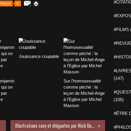
#CITATI
Repost
0
#EXPOSI
#FILMS 
#REVUE 
Jouissance coupable
#HISTOI
#LIVRES 
(147)
Benjamin
Sur l'homosexualité
 qui se
comme péché : la
#QUEST
 par
leçon de Michel-Ange
se
à l'Eglise par Michel
(105)
Masson
#ÊTRE D
Illustrations sexy et élégantes par Nick Backes
#PHILOS