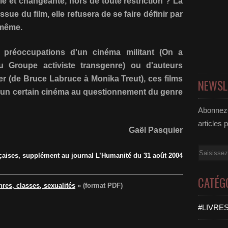
le et changeante, hors de toute restriction ? La
sue du film, elle refusera de se faire définir par
-même.
 préoccupations d'un cinéma militant (On a
u Groupe activiste transgenre) ou d'auteurs
er (de Bruce Labruce à Monika Treut), ces films
NEWSL
d'un certain cinéma au questionnement du genre
Abonnez-
articles 
Gaël Pasquier
Email
nçaises, supplément au journal L’Humanité du 31 août 2004
CATÉG
res, classes, sexualités
» (format PDF)
#LIVRES