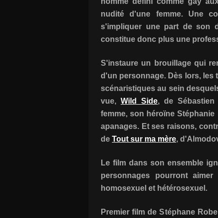
homme défini comme gay aux p
nudité d'une femme. Une con
s'impliquer une part de son dé
constitue donc plus une profess
S'instaure un brouillage qui re
d'un personnage. Dès lors, les
scénaristiques au sein desquels
vue,
Wild Side
, de Sébastien 
femme, son héroïne Stéphanie n
apanages. Et ses raisons, contr
de
Tout sur ma mère
, d'Almodov
Le film dans son ensemble igno
personnages pourront aimer J
homosexuel et hétérosexuel.
Premier film de Stéphane Robeli