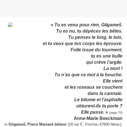
«
Tu es venu pour rien, Gilgameš.
Tu es nu, tu dépèces les bêtes.
Tu penses le long, le loin,
et tu veux que ton corps les éprouve.
Folle issue du tourment,
tu es une bulle
qui crève l’argile.
La mort !
Tu n’as que ce mot à la bouche.
Elle vient
et les roseaux se couchent
dans la cannaie.
Le bitume et l’asphalte
obturent-ils ta porte ?
Elle passe.
»
(page 70)
Anne-Marie Beeckman
in
Gilgameš, Pierre Mainard éditeur
(18 rue E. Frechou 47600 Nérac),