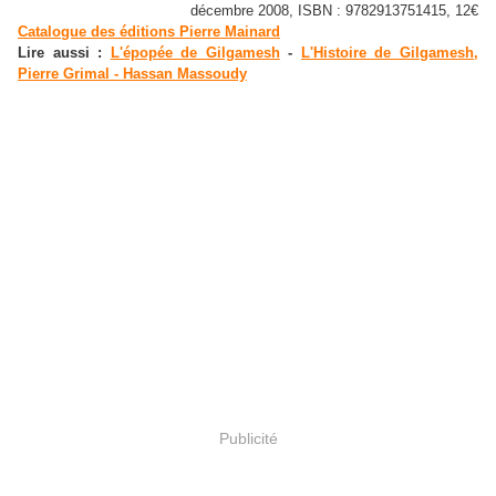
décembre 2008, ISBN : 9782913751415, 12€
Catalogue des éditions Pierre Mainard
Lire aussi :
L'épopée de Gilgamesh
-
L'Histoire de Gilgamesh,
Pierre Grimal - Hassan Massoudy
Publicité