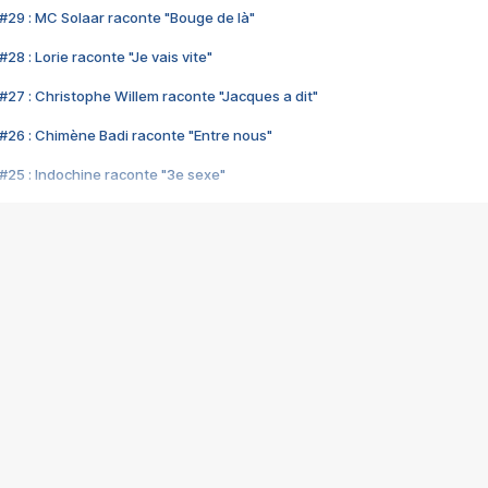
#29 : MC Solaar raconte "Bouge de là"
28 : Lorie raconte "Je vais vite"
#27 : Christophe Willem raconte "Jacques a dit"
#26 : Chimène Badi raconte "Entre nous"
#25 : Indochine raconte "3e sexe"
#24 : Zaho raconte "C'est chelou"
#23 : Patrick Bruel raconte "Au café des délices"
#22 : Kyo raconte "Le chemin"
#21 : Nolwenn Leroy raconte "Cassé"
#20 : Patrick Hernandez raconte "Born to be alive"
#19 : Lorie raconte "Près de moi"
#18 : Michael Jones raconte "A nos actes manqués" (avec Jean-Jacque