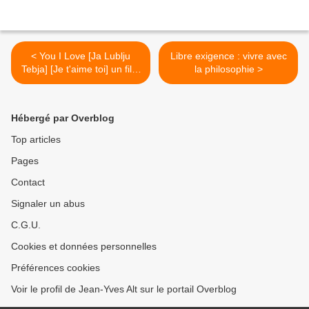
< You I Love [Ja Lublju
Libre exigence : vivre avec
Tebja] [Je t'aime toi] un film
la philosophie >
de Dmitri Troitsky et Olga
Stolpovskaya (2004)
Hébergé par Overblog
Top articles
Pages
Contact
Signaler un abus
C.G.U.
Cookies et données personnelles
Préférences cookies
Voir le profil de Jean-Yves Alt sur le portail Overblog