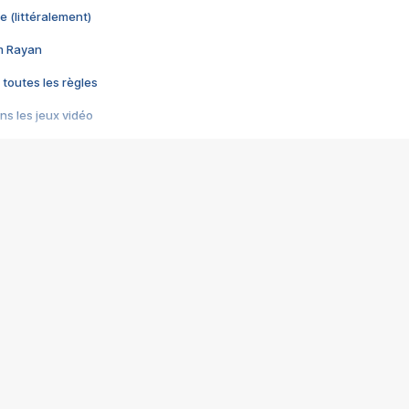
e (littéralement)
im Rayan
 toutes les règles
s les jeux vidéo
us choquant de Rockstar ? - Le scandale BULLY
e plus moche de Steam
du RÊVE tourne au CAUCHEMAR
pendant 8 heures
it… à tort
umiliés par un jeu vidéo
ire - Final Fantasy 8
ti un empire - Age of Empires