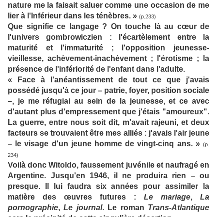
nature me la faisait saluer comme une occasion de me
lier à l'Inférieur dans les ténèbres. »
(p.233)
Que signifie ce langage ? On touche là au cœur de
l'univers gombrowiczien : l'écartèlement entre la
maturité et l'immaturité ; l'opposition jeunesse-
vieillesse, achèvement-inachèvement ; l'érotisme ; la
présence de l'infériorité de l'enfant dans l'adulte.
« Face à l'anéantissement de tout ce que j'avais
possédé jusqu'à ce jour – patrie, foyer, position sociale
–, je me réfugiai au sein de la jeunesse, et ce avec
d'autant plus d'empressement que j'étais "amoureux".
La guerre, entre nous soit dit, m'avait rajeuni, et deux
facteurs se trouvaient être mes alliés : j'avais l'air jeune
– le visage d'un jeune homme de vingt-cinq ans. »
(p.
234)
Voilà donc Witoldo, faussement juvénile et naufragé en
Argentine. Jusqu'en 1946, il ne produira rien – ou
presque. Il lui faudra six années pour assimiler la
matière des œuvres futures :
Le mariage
,
La
pornographie
,
Le journal
. Le roman
Trans-Atlantique