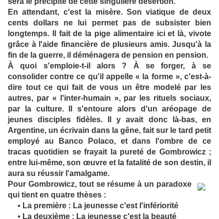
sera le précipité de cette singulière désertion.
En attendant, c'est la misère. Son viatique de deux
cents dollars ne lui permet pas de subsister bien
longtemps. Il fait de la pige alimentaire ici et là, vivote
grâce à l'aide financière de plusieurs amis. Jusqu'à la
fin de la guerre, il déménagera de pension en pension.
À quoi s'emploie-t-il alors ? À se forger, à se
consolider contre ce qu'il appelle « la forme », c'est-à-
dire tout ce qui fait de vous un être modelé par les
autres, par « l'inter-humain », par les rituels sociaux,
par la culture. Il s'entoure alors d'un aréopage de
jeunes disciples fidèles. Il y avait donc là-bas, en
Argentine, un écrivain dans la gêne, fait sur le tard petit
employé au Banco Polaco, et dans l'ombre de ce
tracas quotidien se frayait la pureté de Gombrowicz ;
entre lui-même, son œuvre et la fatalité de son destin, il
aura su réussir l'amalgame.
Pour Gombrowicz, tout se résume à un paradoxe
qui tient en quatre thèses :
▪ La première : La jeunesse c'est l'infériorité
▪ La deuxième : La jeunesse c'est la beauté