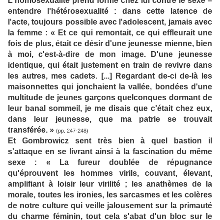
L'homosexualité prend forme chez lui contre le sexe –
entendre l'hétérosexualité : dans cette latence de
l'acte, toujours possible avec l'adolescent, jamais avec
la femme : « Et ce qui remontait, ce qui effleurait une
fois de plus, était ce désir d'une jeunesse mienne, bien
à moi, c'est-à-dire de mon image. D'une jeunesse
identique, qui était justement en train de revivre dans
les autres, mes cadets. [...] Regardant de-ci de-là les
maisonnettes qui jonchaient la vallée, bondées d'une
multitude de jeunes garçons quelconques dormant de
leur banal sommeil, je me disais que c'était chez eux,
dans leur jeunesse, que ma patrie se trouvait
transférée. »
(pp. 247-248)
Et Gombrowicz sent très bien à quel bastion il
s'attaque en se livrant ainsi à la fascination du même
sexe : « La fureur doublée de répugnance
qu'éprouvent les hommes virils, couvant, élevant,
amplifiant à loisir leur virilité ; les anathèmes de la
morale, toutes les ironies, les sarcasmes et les colères
de notre culture qui veille jalousement sur la primauté
du charme féminin, tout cela s'abat d'un bloc sur le