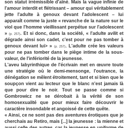
son statut irrémissible d'aîné. Mais la vague infinie de
l'amour interdit et flétrissant – amour qui véritablement
jette l'adulte à genoux devant l'adolescent – lui
apparaît comme la juste « revanche de la nature sur le
viol que l'homme vieillissant perpétue sur l'adolescent
»
. Et si donc, dans la société, « l'adulte avilit et
(p. 257)
dégrade ainsi son cadet, c'est pour ne pas tomber à
genoux devant lui> »
. L'adulte crée les valeurs
(p. 257)
pour ne pas tomber dans le piège intime de la sous-
valeur, de l'infériorité de la jeunesse.
L'aveu labyrinthique de l'écrivain met en œuvre toute
une stratégie où le demi-mensonge, l'outrance, la
dénégation se mêlent étroitement, tant et si bien que le
soupçon vient au lecteur que le blanc n'est jamais là
que pour dire le noir. Tout se passe comme si
Gombrowicz ne se dérobait à la vérité de son
homosexualité que pour mieux faire découvrir le
caractère insondable et angoissé de cette quête.
« Ainsi, ce ne sont pas des aventures érotiques que je
cherchais au Retiro, mais [...] la jeunesse : la mienne et
aussi celle des autres, car la jeunesse en uniforme de