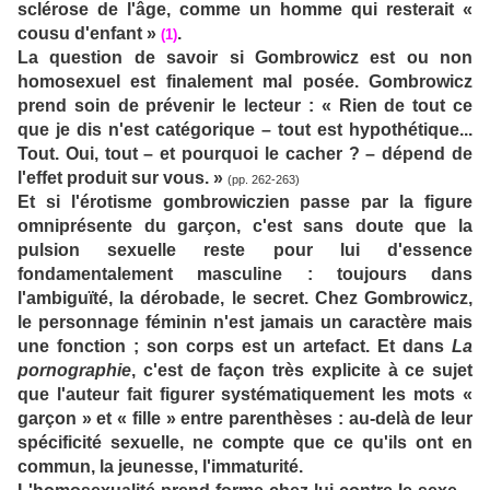
sclérose de l'âge, comme un homme qui resterait «
cousu d'enfant »
.
(1)
La question de savoir si Gombrowicz est ou non
homosexuel est finalement mal posée. Gombrowicz
prend soin de prévenir le lecteur : « Rien de tout ce
que je dis n'est catégorique – tout est hypothétique...
Tout. Oui, tout – et pourquoi le cacher ? – dépend de
l'effet produit sur vous. »
(pp. 262-263)
Et si l'érotisme gombrowiczien passe par la figure
omniprésente du garçon, c'est sans doute que la
pulsion sexuelle reste pour lui d'essence
fondamentalement masculine : toujours dans
l'ambiguïté, la dérobade, le secret. Chez Gombrowicz,
le personnage féminin n'est jamais un caractère mais
une fonction ; son corps est un artefact. Et dans
La
pornographie
, c'est de façon très explicite à ce sujet
que l'auteur fait figurer systématiquement les mots «
garçon » et « fille » entre parenthèses : au-delà de leur
spécificité sexuelle, ne compte que ce qu'ils ont en
commun, la jeunesse, l'immaturité.