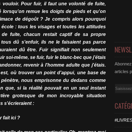
vouloir. Pour fuir, il faut une volonté de fuite,
té lorsqu'on remue les doigts de pieds et qu'on
imace de dégoût ? Je compris alors pourquoi
 école : tous les visages et toutes les attitudes
s de fuite, chacun restait captif de sa propre
tous dû s'enfuir, ils ne le faisaient pas parce
NEWSL
 auraient dû être. Fuir signifiait non seulement
uir soi-même, se fuir, fuir le blanc-bec que j'étais
Abonnez-
ndonner, revenir à l'homme adulte que j'étais.
articles 
est, où trouver un point d'appui, une base de
s pénètre, nous emprisonne du dedans comme
Email
n que, si la réalité pouvait en un seul instant
actère grotesque de mon incroyable situation
 s'écrieraient :
CATÉG
ait ici ?
#LIVRES