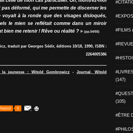
ait celle de mon cas particulier. Oh, montrez-moi
#CITATI
t pas déformé, qui me permette de discerner les
 voyait à la ronde que des visages disloqués,
#EXPOSI
els le mien se reflétait comme dans un miroir
#FILMS 
t bien me retenir ! Rêve ou réalité ?
»
(pp.54/55)
#REVUE 
z, traduit par Georges Sédir, éditions 10/18, 1990, ISBN :
2264005386
#HISTOI
#LIVRES 
 la jeunesse : Witold Gombrowicz
-
Journal, Witold
(147)
#QUEST
(105)
Repost
0
#ÊTRE D
#PHILOS