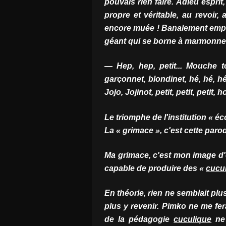
pouvais rien faire. Adieu espr
propre et véritable, au revoir, 
encore muée ! Banalement empéd
géant qui se borne à marmonner
— Hep, hep, petit... Mouche to
garçonnet, blondinet, hé, hé, hé
Jojo, Jojinot, petit, petit, petit, 
Le triomphe de l'institution « écol
La « grimace », c'est cette paro
Ma grimace, c'est mon image d'él
capable de produire des «
cucul
En théorie, rien ne semblait plus 
plus y revenir. Pimko ne me fer
de la pédagogie
cuculique
ne 