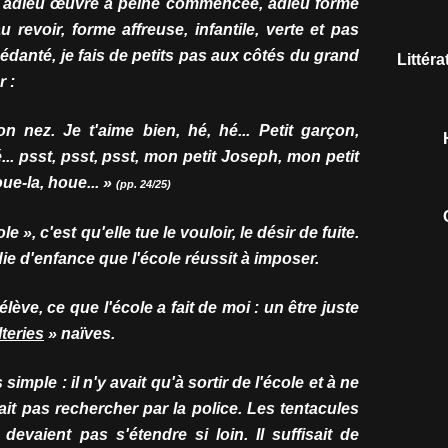
it, adieu œuvre à peine commencée, adieu forme
au revoir, forme affreuse, infantile, verte et pas
anté, je fais de petits pas aux côtés du grand
Littér
 :
n nez. Je t'aime bien, hé, hé... Petit garçon,
... psst, psst, psst, mon petit Joseph, mon petit
houe-la, houe... »
(pp. 24/25)
e », c'est qu'elle tue le vouloir, le désir de fuite.
die d'enfance que l'école réussit à imposer.
ève, ce que l'école a fait de moi : un être juste
teries
» naïves.
simple : il n'y avait qu'à sortir de l'école et à ne
ait pas rechercher par la police. Les tentacules
devaient pas s'étendre si loin. Il suffisait de