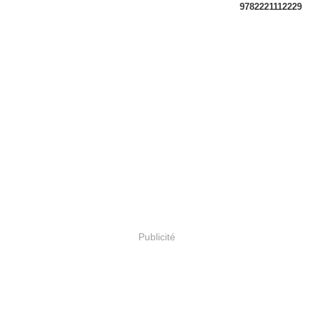
9782221112229
Publicité