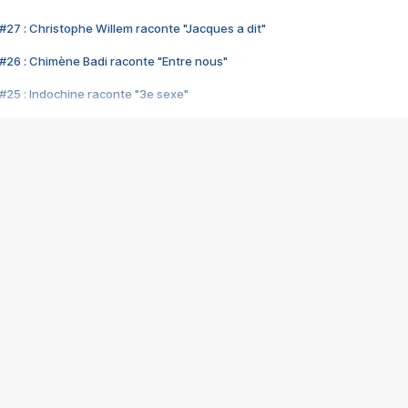
#27 : Christophe Willem raconte "Jacques a dit"
#26 : Chimène Badi raconte "Entre nous"
#25 : Indochine raconte "3e sexe"
#24 : Zaho raconte "C'est chelou"
#23 : Patrick Bruel raconte "Au café des délices"
#22 : Kyo raconte "Le chemin"
#21 : Nolwenn Leroy raconte "Cassé"
#20 : Patrick Hernandez raconte "Born to be alive"
#19 : Lorie raconte "Près de moi"
#18 : Michael Jones raconte "A nos actes manqués" (avec Jean-Jacque
#17 : Khaled raconte "Aïcha"
#16 : Corneille raconte "Parce qu'on vient de loin"