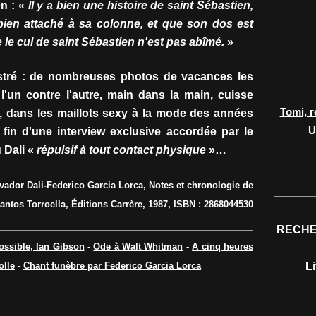
en : «
Il y a bien une histoire de saint Sébastien,
 bien attaché à sa colonne, et que son dos est
 le cul de
saint Sébastien
n'est pas abîmé.
»
lustré : de nombreuses photos de vacances les
'un contre l'autre, main dans la main, cuisse
Tomi, r
, dans les maillots sexy à la mode des années
U
a fin d'une interview exclusive accordée par le
 Dali «
répulsif à tout contact physique
»…
ador Dali-Federico Garcia Lorca, Notes et chronologie de
antos Torroella, Éditions Carrère, 1987, ISBN : 2868044530
RECHE
ossible, Ian Gibson
-
Ode à Walt Whitman
-
A cinq heures
olle
-
Chant funèbre par Federico Garcia Lorca
L