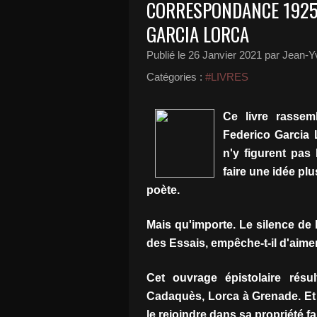
CORRESPONDANCE 1925-
GARCIA LORCA
Publié le
26 Janvier 2021
par Jean-Yv
Catégories :
#LIVRES
Ce livre rassem
Federico Garcia 
n'y figurent pas
faire une idée plu
poète.
Mais qu'importe. Le silence de
des Essais, empêche-t-il d'aime
Cet ouvrage épistolaire résul
Cadaquès, Lorca à Grenade. Et F
le rejoindre dans sa propriété f