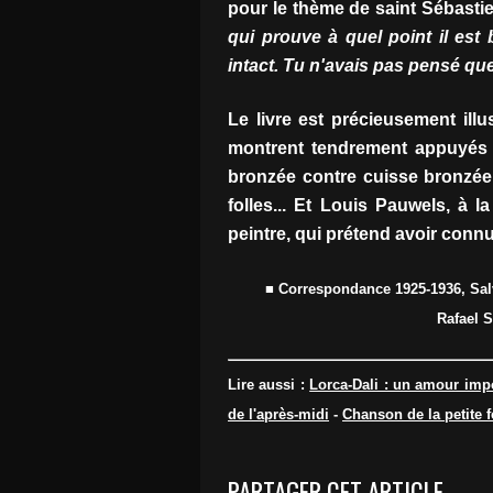
pour le thème de saint Sébasti
qui prouve à quel point il est
intact. Tu n'avais pas pensé que
Le livre est précieusement il
montrent tendrement appuyés l
bronzée contre cuisse bronzée
folles... Et Louis Pauwels, à l
peintre, qui prétend avoir connu
■ Correspondance 1925-1936, Salv
Rafael S
Lire aussi :
Lorca-Dali : un amour imp
de l'après-midi
-
Chanson de la petite f
PARTAGER CET ARTICLE