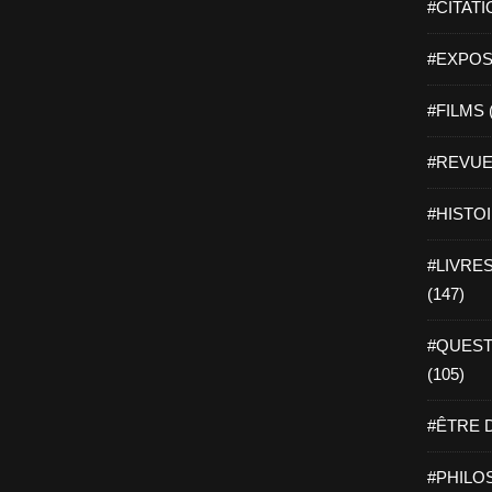
#CITATI
#EXPOSI
#FILMS 
#REVUE 
#HISTOI
#LIVRES 
(147)
#QUEST
(105)
#ÊTRE D
#PHILOS