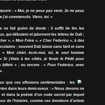
 œuvre : «
Moi, je ne peux pas venir. Je ne peux
e j'ai commencés. Viens, toi.
»
 ne fait guère de doute : il suffit de lire les
x, qui débutent et jalonnent les lettres de Dali ;
cher
», «
Mon Frère
», «
Cher Federico
», à des
olaires ; souvent Dali laisse sans fard et sans
on «
Mon chéri, écris-moi, toi, le seul homme
 «
Si j'étais à tes côtés, je ferais le Pédé pour
 billets
» ; ou encore : «
Pour Federico, avec
».
lus que ces effusions sentimentales : les
lantes dans leurs demi-aveux : « Nous devons ne
, et dans la poésie d'un code secret par lequel
x de l'histoire, comme ces émotions d'artiste