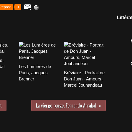
Repost
0
Littér
s,
dal
Les Lumières de
Paris, Jacques
Bréviaire - Portrait de
Brenner
Don Juan - Amours,
Marcel Jouhandeau
t
La vierge rouge, Fernando Arrabal