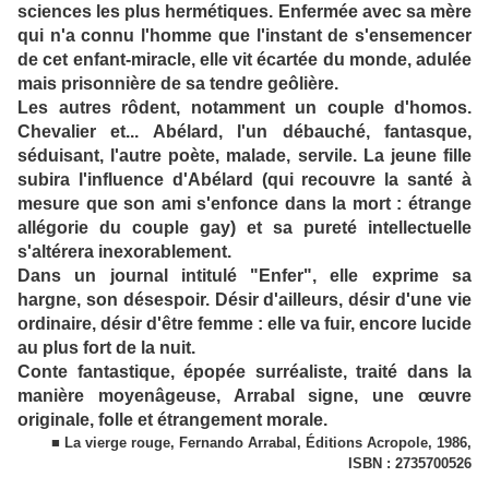
sciences les plus hermétiques. Enfermée avec sa mère
qui n'a connu l'homme que l'instant de s'ensemencer
de cet enfant-miracle, elle vit écartée du monde, adulée
mais prisonnière de sa tendre geôlière.
Les autres rôdent, notamment un couple d'homos.
Chevalier et... Abélard, l'un débauché, fantasque,
séduisant, l'autre poète, malade, servile. La jeune fille
subira l'influence d'Abélard (qui recouvre la santé à
mesure que son ami s'enfonce dans la mort : étrange
allégorie du couple gay) et sa pureté intellectuelle
s'altérera inexorablement.
Dans un journal intitulé "Enfer", elle exprime sa
hargne, son désespoir. Désir d'ailleurs, désir d'une vie
ordinaire, désir d'être femme : elle va fuir, encore lucide
au plus fort de la nuit.
Conte fantastique, épopée surréaliste, traité dans la
manière moyenâgeuse, Arrabal signe, une œuvre
originale, folle et étrangement morale.
■ La vierge rouge, Fernando Arrabal, Éditions Acropole, 1986,
ISBN : 2735700526