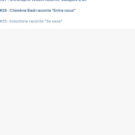
#26 : Chimène Badi raconte "Entre nous"
#25 : Indochine raconte "3e sexe"
#24 : Zaho raconte "C'est chelou"
#23 : Patrick Bruel raconte "Au café des délices"
#22 : Kyo raconte "Le chemin"
#21 : Nolwenn Leroy raconte "Cassé"
#20 : Patrick Hernandez raconte "Born to be alive"
#19 : Lorie raconte "Près de moi"
#18 : Michael Jones raconte "A nos actes manqués" (avec Jean-Jacque
#17 : Khaled raconte "Aïcha"
#16 : Corneille raconte "Parce qu'on vient de loin"
#15 : Indochine raconte "L'aventurier"