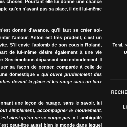
 des choses. Pourtant elle lui donne une chance
pte qu'en n'ayant pas sa place, il doit lui-même
'est donné d'avance, qu'il faut se créer soi-
enter l'amour. Anton est très prudent, c'est un
vite. S'il envie l'aplomb de son cousin Roland,
Tomi, r
part de lui-même désire également à une vie
U
ise. Ses émotions dépassent son entendement. Il
quer sa façon de penser, comparée à celle de
e une domestique
« qui ouvre prudemment des
 robes devant la glace et les range sans un faux
RECHE
onnant une leçon de rasage, sans le savoir, lui
L
Tout simplement, accompagner le mouvement.
C'est ainsi qu'on ne se coupe pas. »
L'ambiguïté
'est peut-être aussi bien le monde dans lequel