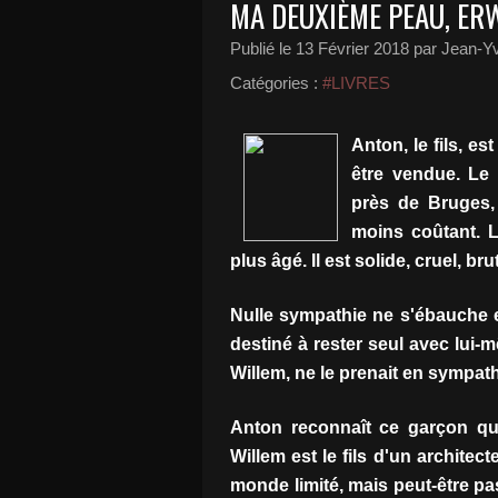
MA DEUXIÈME PEAU, ER
Publié le
13 Février 2018
par Jean-Yv
Catégories :
#LIVRES
Anton, le fils, e
être vendue. Le
près de Bruges,
moins coûtant. L
plus âgé. Il est solide, cruel, brut
Nulle sympathie ne s'ébauche e
destiné à rester seul avec lui-m
Willem, ne le prenait en sympath
Anton reconnaît ce garçon qu
Willem est le fils d'un architec
monde limité, mais peut-être pas