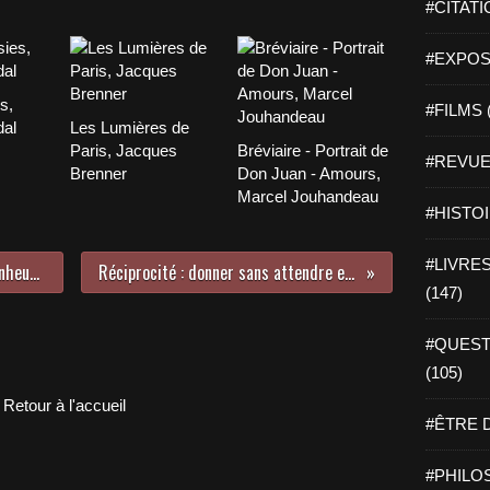
#CITATI
#EXPOSI
s,
#FILMS 
dal
Les Lumières de
Paris, Jacques
Bréviaire - Portrait de
#REVUE 
Brenner
Don Juan - Amours,
Marcel Jouhandeau
#HISTOI
#LIVRES 
Garçons de joie à la Galerie Au Bonheur du Jour
Réciprocité : donner sans attendre en retour
(147)
#QUEST
(105)
Retour à l'accueil
#ÊTRE D
#PHILOS