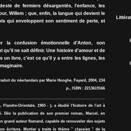
este de fermiers désargentés, l'enfance, les
, Willem ; que, enfin, la langue qui devient le
Littér
ots qui enveloppent son sentiment de perte, et
r la confusion émotionnelle d'Anton, son
qu'il ne sait définir. Une histoire d'amour et de
 un livre, c'est ce qu'il y a entre les lignes, les
'imaginaire.
raduit du néerlandais par Marie Hooghe, Fayard, 2004, 234
p., ISBN : 2213619166
Flandre-Orientale, 1965 - ), a étudié l'histoire de l'art à
hui. Dès la publication de son premier roman, Marcel, en
d'un grand auteur flamand, capable de renouveler des sujets
on écriture. Mortier y traite le thème " clausien " de la