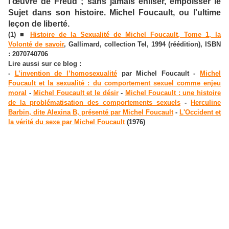
l'œuvre de Freud ; sans jamais enliser, empoisser le
Sujet dans son histoire. Michel Foucault, ou l'ultime
leçon de liberté.
(1) ■
Histoire de la Sexualité de Michel Foucault, Tome 1, la
Volonté de savoir
, Gallimard, collection Tel, 1994 (réédition), ISBN
: 2070740706
Lire aussi sur ce blog :
-
L’invention de l’homosexualité
par Michel Foucault -
Michel
Foucault et la sexualité : du comportement sexuel comme enjeu
moral
-
Michel Foucault et le désir
-
Michel Foucault : une histoire
de la problématisation des comportements sexuels
-
Herculine
Barbin, dite Alexina B, présenté par Michel Foucault
-
L'Occident et
la vérité du sexe par Michel Foucault
(1976)