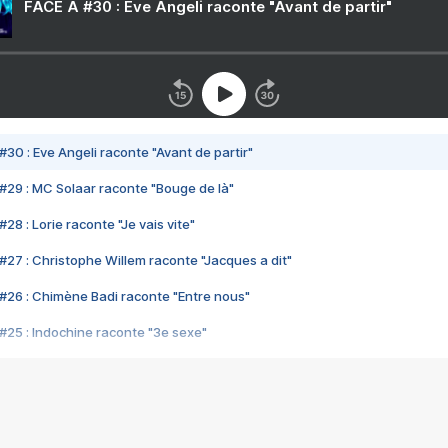
FACE A #30 : Eve Angeli raconte "Avant de partir"
#30 : Eve Angeli raconte "Avant de partir"
#29 : MC Solaar raconte "Bouge de là"
28 : Lorie raconte "Je vais vite"
#27 : Christophe Willem raconte "Jacques a dit"
#26 : Chimène Badi raconte "Entre nous"
#25 : Indochine raconte "3e sexe"
#24 : Zaho raconte "C'est chelou"
#23 : Patrick Bruel raconte "Au café des délices"
#22 : Kyo raconte "Le chemin"