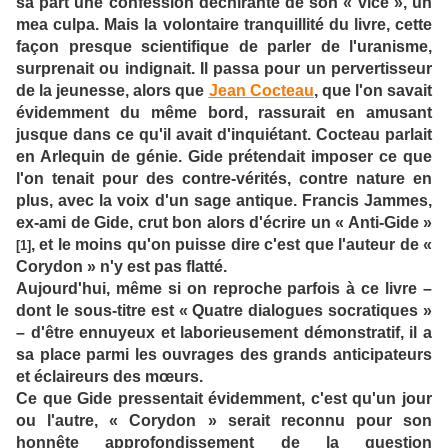
sa part une confession déchirante de son « vice », un
mea culpa. Mais la volontaire tranquillité du livre, cette
façon presque scientifique de parler de l'uranisme,
surprenait ou indignait. Il passa pour un pervertisseur
de la jeunesse, alors que
Jean Cocteau
, que l'on savait
évidemment du même bord, rassurait en amusant
jusque dans ce qu'il avait d'inquiétant. Cocteau parlait
en Arlequin de génie. Gide prétendait imposer ce que
l'on tenait pour des contre-vérités, contre nature en
plus, avec la voix d'un sage antique. Francis Jammes,
ex-ami de Gide, crut bon alors d'écrire un « Anti-Gide »
, et le moins qu'on puisse dire c'est que l'auteur de «
[1]
Corydon » n'y est pas flatté.
Aujourd'hui, même si on reproche parfois à ce livre –
dont le sous-titre est « Quatre dialogues socratiques »
– d'être ennuyeux et laborieusement démonstratif, il a
sa place parmi les ouvrages des grands anticipateurs
et éclaireurs des mœurs.
Ce que Gide pressentait évidemment, c'est qu'un jour
ou l'autre, « Corydon » serait reconnu pour son
honnête approfondissement de la question