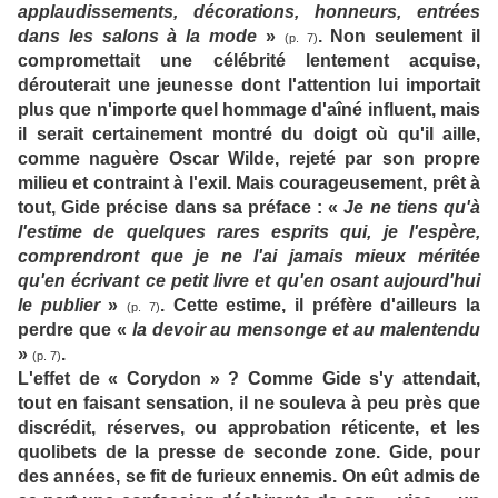
applaudissements, décorations, honneurs, entrées
dans les salons à la mode
»
. Non seulement il
(p. 7)
compromettait une célébrité lentement acquise,
dérouterait une jeunesse dont l'attention lui importait
plus que n'importe quel hommage d'aîné influent, mais
il serait certainement montré du doigt où qu'il aille,
comme naguère Oscar Wilde, rejeté par son propre
milieu et contraint à l'exil. Mais courageusement, prêt à
tout, Gide précise dans sa préface : «
Je ne tiens qu'à
l'estime de quelques rares esprits qui, je l'espère,
comprendront que je ne l'ai jamais mieux méritée
qu'en écrivant ce petit livre et qu'en osant aujourd'hui
le publier
»
. Cette estime, il préfère d'ailleurs la
(p. 7)
perdre que «
la devoir au mensonge et au malentendu
»
.
(p. 7)
L'effet de « Corydon » ? Comme Gide s'y attendait,
tout en faisant sensation, il ne souleva à peu près que
discrédit, réserves, ou approbation réticente, et les
quolibets de la presse de seconde zone. Gide, pour
des années, se fit de furieux ennemis. On eût admis de