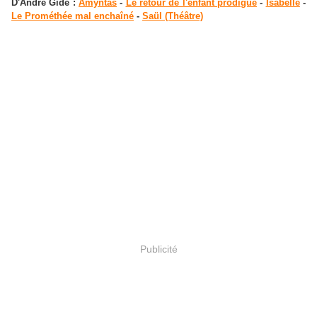
D'André Gide :
Amyntas
-
Le retour de l'enfant prodigue
-
Isabelle
-
Le Prométhée mal enchaîné
-
Saül (Théâtre)
Publicité