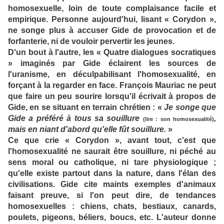
homosexuelle, loin de toute complaisance facile et
empirique. Personne aujourd'hui, lisant « Corydon »,
ne songe plus à accuser Gide de provocation et de
forfanterie, ni de vouloir pervertir les jeunes.
D'un bout à l'autre, les « Quatre dialogues socratiques
» imaginés par Gide éclairent les sources de
l'uranisme, en déculpabilisant l'homosexualité, en
forçant à la regarder en face. François Mauriac ne peut
que faire un peu sourire lorsqu'il écrivait à propos de
Gide, en se situant en terrain chrétien : «
Je songe que
Gide a préféré à tous sa souillure
,
(lire : son homosexualité)
mais en niant d'abord qu'elle fût souillure.
»
Ce que crie « Corydon », avant tout, c'est que
l'homosexualité ne saurait être souillure, ni péché au
sens moral ou catholique, ni tare physiologique ;
qu'elle existe partout dans la nature, dans l'élan des
civilisations. Gide cite maints exemples d'animaux
faisant preuve, si l'on peut dire, de tendances
homosexuelles : chiens, chats, bestiaux, canards,
poulets, pigeons, béliers, boucs, etc. L'auteur donne