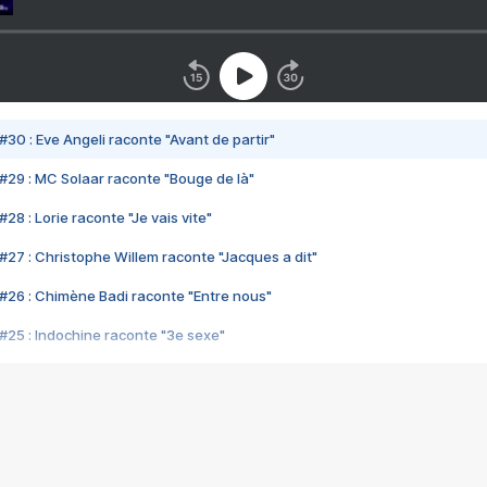
#30 : Eve Angeli raconte "Avant de partir"
#29 : MC Solaar raconte "Bouge de là"
28 : Lorie raconte "Je vais vite"
#27 : Christophe Willem raconte "Jacques a dit"
#26 : Chimène Badi raconte "Entre nous"
#25 : Indochine raconte "3e sexe"
#24 : Zaho raconte "C'est chelou"
#23 : Patrick Bruel raconte "Au café des délices"
#22 : Kyo raconte "Le chemin"