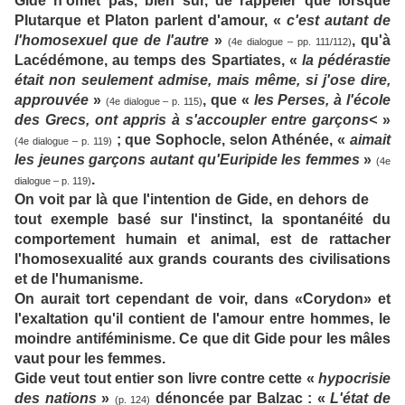
Gide n'omet pas, bien sûr, de rappeler que lorsque
Plutarque et Platon parlent d'amour, «
c'est autant de
l'homosexuel que de l'autre
»
, qu'à
(4e dialogue – pp. 111/112)
Lacédémone, au temps des Spartiates, «
la pédérastie
était non seulement admise, mais même, si j'ose dire,
approuvée
»
, que «
les Perses, à l'école
(4e dialogue – p. 115)
des Grecs, ont appris à s'accoupler entre garçons<
»
; que Sophocle, selon Athénée, «
aimait
(4e dialogue – p. 119)
les jeunes garçons autant qu'Euripide les femmes
»
(4e
.
dialogue – p. 119)
On voit par là que l'intention de Gide, en dehors de
tout exemple basé sur l'instinct, la spontanéité du
comportement humain et animal, est de rattacher
l'homosexualité aux grands courants des civilisations
et de l'humanisme.
On aurait tort cependant de voir, dans «Corydon» et
l'exaltation qu'il contient de l'amour entre hommes, le
moindre antiféminisme. Ce que dit Gide pour les mâles
vaut pour les femmes.
Gide veut tout entier son livre contre cette «
hypocrisie
des nations
»
dénoncée par Balzac : «
L'état de
(p. 124)