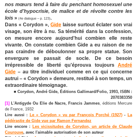
nos mœurs tend à faire du penchant homosexuel une
école d'hypocrisie, de malice et de révolte contre les
lois
»
.
(4e dialogue – p. 123)
Dans « Corydon »,
Gide
laisse surtout éclater son vrai
visage, son être à nu. Sa témérité dans la confession,
on mesure encore aujourd'hui combien elle reste
vivante. On constate combien Gide a eu raison de ne
pas craindre de déboulonner sa propre statue. Son
envergure se passait de socle. De ce besoin
irrépressible de liberté qu'éprouva toujours
André
Gide
– au titre individuel comme en ce qui concerne
autrui – « Corydon » demeure, restitué à son temps, un
extraordinaire témoignage.
■ Corydon, André Gide, Éditions Gallimard/Folio, 1993, ISBN :
2070383350
[1]
L'Antigyde Ou Elie de Nacre, Francis Jammes
, éditions Mercure
de France, 1932
Lire aussi :
Le « Corydon » vu par François Porché (1927)
-
La
pédérastie de Gide vue par Ramon Fernandez
Lire encore :
Les vicissitudes de Corydon, un article de Claude
Courouve
, avec l'aimable autorisation de son auteur