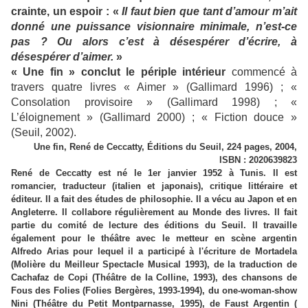
crainte, un espoir : «
Il faut bien que tant d’amour m’ait
donné une puissance visionnaire minimale, n’est-ce
pas ? Ou alors c’est à désespérer d’écrire, à
désespérer d’aimer.
»
« Une fin » conclut le périple intérieur
commencé à
travers quatre livres « Aimer » (Gallimard 1996) ; «
Consolation provisoire » (Gallimard 1998) ; «
L’éloignement » (Gallimard 2000) ; « Fiction douce »
(Seuil, 2002).
Une fin, René de Ceccatty, Éditions du Seuil, 224 pages, 2004,
ISBN : 2020639823
René de Ceccatty est né le 1er janvier 1952 à Tunis. Il est
romancier, traducteur (italien et japonais), critique littéraire et
éditeur. Il a fait des études de philosophie. Il a vécu au Japon et en
Angleterre. Il collabore régulièrement au Monde des livres. Il fait
partie du comité de lecture des éditions du Seuil. Il travaille
également pour le théâtre avec le metteur en scène argentin
Alfredo Arias pour lequel il a participé à l'écriture de Mortadela
(Molière du Meilleur Spectacle Musical 1993), de la traduction de
Cachafaz de Copi (Théâtre de la Colline, 1993), des chansons de
Fous des Folies (Folies Bergères, 1993-1994), du one-woman-show
Nini (Théâtre du Petit Montparnasse, 1995), de Faust Argentin (