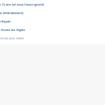
 a 13 ans (et vous l'avez ignoré)
e (littéralement)
im Rayan
 toutes les règles
s les jeux vidéo
us choquant de Rockstar ? - Le scandale BULLY
e plus moche de Steam
du RÊVE tourne au CAUCHEMAR
pendant 8 heures
it… à tort
umiliés par un jeu vidéo
ire - Final Fantasy 8