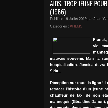
AIDS, TROP JEUNE POU
(1986)
Publié le
19 Juillet 2019
par Jean-Yve
Catégories :
#FILMS
Franck, 
vie ma
manneq
mauvais souvenir. Mais la sa
hospitalisation. Jessica devra l
Sida...
Déception sur toute la ligne ! L
retracer l'histoire d'un jeune
chauffeur de taxi de son éta
mannequin (Géraldine Danon), piè
du monde dans cette love st