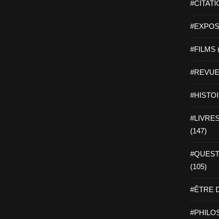
#CITATI
#EXPOSI
#FILMS 
#REVUE 
#HISTOI
#LIVRES 
(147)
#QUEST
(105)
#ÊTRE D
#PHILOS