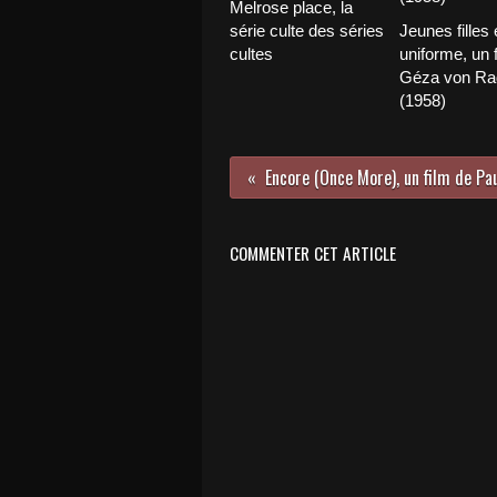
Melrose place, la
série culte des séries
Jeunes filles 
cultes
uniforme, un 
Géza von Ra
(1958)
Encore (Once More), un film de Pau
COMMENTER CET ARTICLE