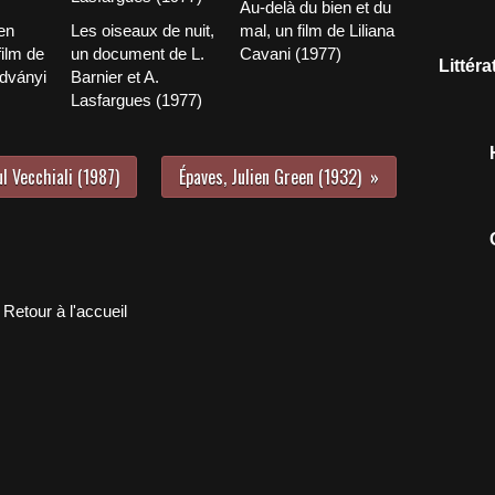
Au-delà du bien et du
en
Les oiseaux de nuit,
mal, un film de Liliana
film de
un document de L.
Cavani (1977)
Littér
dványi
Barnier et A.
Lasfargues (1977)
l Vecchiali (1987)
Épaves, Julien Green (1932)
Retour à l'accueil