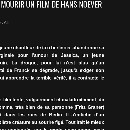
R MOURIR UN FILM DE HANS NOEVER
s Alt
jeune chauffeur de taxi berlinois, abandonne sa
rginale pour l'amour de Jessica, un jeune
uin. La drogue, pour lui n'est plus qu'un
nté de Franck se dégrade, jusqu'à exiger son
ui apprendre la terrible vérité, il a contracté le
e film tente, vulgairement et maladroitement, de
 homme, très bien de sa personne (Fritz Graner)
t dans les rues de Berlin. Il s'entiche d'un
tre créature au sourire figé. Tout irait le mieux
ory conjuguée sur le mode soap-opera, mais