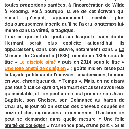
toutes proportions gardées, à l'incarcération de Wilde
à Reading. Voilà pourquoi la vie de cet écrivain qui
n'était qu'esprit, apparemment, semble plus
douloureusement inscrite qu'il ne l'a cru longtemps lui-
même dans la vérité, le tragique.
Pour ce qui est de goûts sur lesquels, sans doute,
Hermant serait plus explicite aujourd'hui, ils
apparaissent, dans son œuvre, notamment dans «
La
Mission de Cruchod
» (1885), réédité en 1895 sous le
titre «
Le disciple aimé
» puis en 2014 sous le titre «
Une folle amitié de collégien
» ; goûts mis en laisse par
la façade publique de l'écrivain : académicien, homme
en vue, chroniqueur du « Temps ». Mais, en ne disant
pas tout à fait ce qu'il dit, Hermant est aussi savoureux
qu'inimitable, et l'on peut après tout préférer son Jean-
Baptiste, son Chelsea, son Dolmancé au baron de
Charlus, le jour où on est las des cheveux coupés en
seize et des digressions proustiennes. D'ailleurs on
peut se demander dans quelle mesure «
Une folle
amitié de collégien
» n'annonce pas, d'une part, « Si le