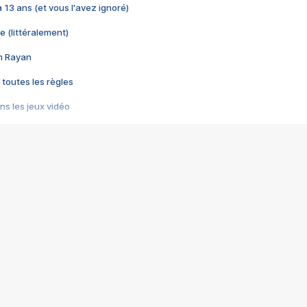
 a 13 ans (et vous l'avez ignoré)
e (littéralement)
im Rayan
 toutes les règles
s les jeux vidéo
us choquant de Rockstar ? - Le scandale BULLY
e plus moche de Steam
du RÊVE tourne au CAUCHEMAR
pendant 8 heures
it… à tort
umiliés par un jeu vidéo
ire - Final Fantasy 8
ti un empire - Age of Empires