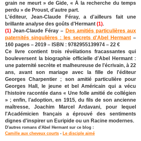
grain ne meurt » de Gide, « À la recherche du temps
perdu » de Proust, d'autre part.
L'éditeur, Jean-Claude Féray, a d'ailleurs fait une
brillante analyse des goûts d'Hermant
(1)
.
(1)
Jean-Claude Féray –
Des amitiés particulières aux
paternités singulières : les secrets d'Abel Hermant
–
160 pages – 2019 – ISBN : 9782955139974 – 22 €
Ce livre contient trois révélations fracassantes qui
bouleversent la biographie officielle d'Abel Hermant :
une paternité secrète et malheureuse de l'écrivain, à 22
ans, avant son mariage avec la fille de l'éditeur
Georges Charpentier ; son amitié particulière pour
Georges Hall, le jeune et bel Américain qui a vécu
l'histoire racontée dans « Une folle amitié de collégien
» ; enfin, l’adoption, en 1915, du fils de son ancienne
maîtresse, Joachim Marcel Ardavani, pour lequel
l'Académicien français a éprouvé des sentiments
dignes d'inspirer un Euripide ou un Racine modernes.
D'autres romans d'Abel Hermant sur ce blog :
Camille aux cheveux courts
-
Le disciple aimé