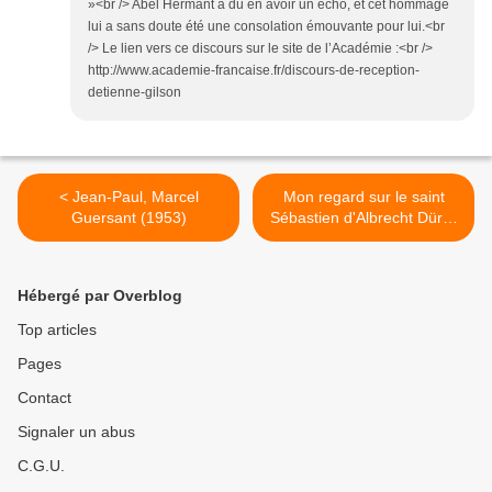
»<br /> Abel Hermant a dû en avoir un écho, et cet hommage
lui a sans doute été une consolation émouvante pour lui.<br
/> Le lien vers ce discours sur le site de l’Académie :<br />
http://www.academie-francaise.fr/discours-de-reception-
detienne-gilson
< Jean-Paul, Marcel
Mon regard sur le saint
Guersant (1953)
Sébastien d'Albrecht Dürer
à Bergame >
Hébergé par Overblog
Top articles
Pages
Contact
Signaler un abus
C.G.U.