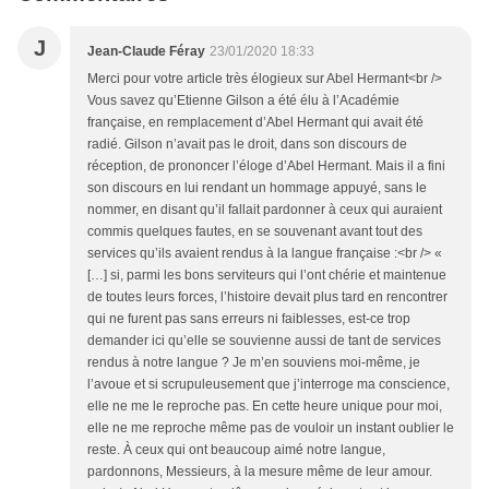
J
Jean-Claude Féray
23/01/2020 18:33
Merci pour votre article très élogieux sur Abel Hermant<br />
Vous savez qu’Etienne Gilson a été élu à l’Académie
française, en remplacement d’Abel Hermant qui avait été
radié. Gilson n’avait pas le droit, dans son discours de
réception, de prononcer l’éloge d’Abel Hermant. Mais il a fini
son discours en lui rendant un hommage appuyé, sans le
nommer, en disant qu’il fallait pardonner à ceux qui auraient
commis quelques fautes, en se souvenant avant tout des
services qu’ils avaient rendus à la langue française :<br /> «
[…] si, parmi les bons serviteurs qui l’ont chérie et maintenue
de toutes leurs forces, l’histoire devait plus tard en rencontrer
qui ne furent pas sans erreurs ni faiblesses, est-ce trop
demander ici qu’elle se souvienne aussi de tant de services
rendus à notre langue ? Je m’en souviens moi-même, je
l’avoue et si scrupuleusement que j’interroge ma conscience,
elle ne me le reproche pas. En cette heure unique pour moi,
elle ne me reproche même pas de vouloir un instant oublier le
reste. À ceux qui ont beaucoup aimé notre langue,
pardonnons, Messieurs, à la mesure même de leur amour.