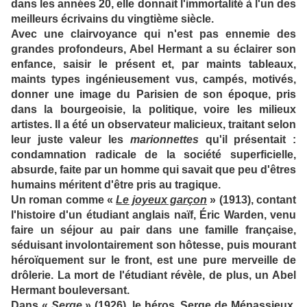
dans les années 20, elle donnait l'immortalité à l'un des
meilleurs écrivains du vingtième siècle.
Avec une clairvoyance qui n'est pas ennemie des
grandes profondeurs, Abel Hermant a su éclairer son
enfance, saisir le présent et, par maints tableaux,
maints types ingénieusement vus, campés, motivés,
donner une image du Parisien de son époque, pris
dans la bourgeoisie, la politique, voire les milieux
artistes. Il a été un observateur malicieux, traitant selon
leur juste valeur les
marionnettes
qu'il présentait :
condamnation radicale de la société superficielle,
absurde, faite par un homme qui savait que peu d'êtres
humains méritent d'être pris au tragique.
Un roman comme «
Le joyeux garçon
» (1913), contant
l'histoire d'un étudiant anglais naïf, Éric Warden, venu
faire un séjour au pair dans une famille française,
séduisant involontairement son hôtesse, puis mourant
héroïquement sur le front, est une pure merveille de
drôlerie. La mort de l'étudiant révèle, de plus, un Abel
Hermant bouleversant.
Dans «
Serge
» (1926), le héros, Serge de Ménassieux,