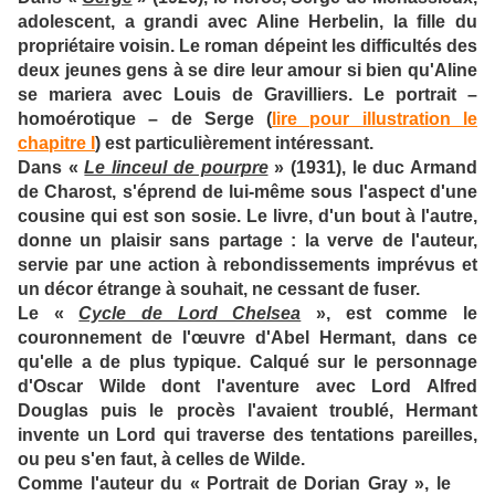
adolescent, a grandi avec Aline Herbelin, la fille du
propriétaire voisin. Le roman dépeint les difficultés des
deux jeunes gens à se dire leur amour si bien qu'Aline
se mariera avec Louis de Gravilliers. Le portrait –
homoérotique – de Serge (
lire pour illustration le
chapitre I
) est particulièrement intéressant.
Dans «
Le linceul de pourpre
» (1931), le duc Armand
de Charost, s'éprend de lui-même sous l'aspect d'une
cousine qui est son sosie. Le livre, d'un bout à l'autre,
donne un plaisir sans partage : la verve de l'auteur,
servie par une action à rebondissements imprévus et
un décor étrange à souhait, ne cessant de fuser.
Le «
Cycle de Lord Chelsea
», est comme le
couronnement de l'œuvre d'Abel Hermant, dans ce
qu'elle a de plus typique. Calqué sur le personnage
d'Oscar Wilde dont l'aventure avec Lord Alfred
Douglas puis le procès l'avaient troublé, Hermant
invente un Lord qui traverse des tentations pareilles,
ou peu s'en faut, à celles de Wilde.
Comme l'auteur du « Portrait de Dorian Gray », le