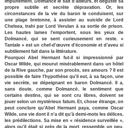
impunément. Dolmancé le sait d'ailleurs, et déguste sa
propre subtile et secrète dépravation. Or, les
circonstances de la vie du baron le conduisent, sur
une plage bretonne, à assister au suicide de Lord
Chelsea, trahi par Lord Verulan à sa sortie de prison.
Les hautes lames l'emportent, sous les yeux de
Dolmancé, qui se sent curieusement en reste. «
Tantale » est un chef-d'œuvre d'économie et d'aveu si
subtilement fait dans la littérature.
Pourquoi Abel Hermant fut-il si impressionné par
Oscar Wilde, qui mourut misérablement dans un hôtel
de la Rive gauche, par son procès, ses amours ? Il est
possible de faire l'hypothèse qu'il eut, à sa façon, une
vie secrète, se dépeignant en baron Dolmancé. Il a,
sans doute, comme Dolmancé, le sentiment que
certains destins, qui se sont cru libres, doivent se
jouer selon un mystérieux fatum. Et, chose étrange, on
peut conclure qu'Abel Hermant paya, comme Oscar
Wilde, une vie dont il n'a dit qu'à demi-mots les délices,
les prédilections. Sa mise en « résidence surveillée »,
alors qu'il était si près de la mort, ressemble un peu,