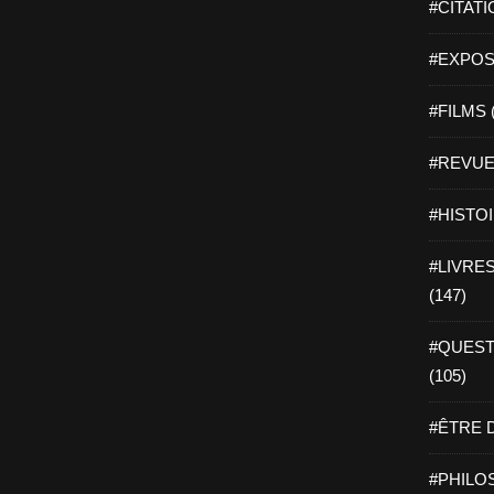
#CITATI
#EXPOSI
#FILMS 
#REVUE 
#HISTOI
#LIVRES 
(147)
#QUEST
(105)
#ÊTRE D
#PHILOS