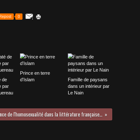
Repost
0
Prince en terre
é de
d'Islam
Famille de paysans
 par
dans un intérieur par
uereau
Le Nain
Emergence de l'homosexualité dans la littérature française d'André Gide à Jean Genet par Patrick Dubuis