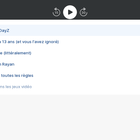
 DayZ
 a 13 ans (et vous l'avez ignoré)
e (littéralement)
im Rayan
 toutes les règles
s les jeux vidéo
us choquant de Rockstar ? - Le scandale BULLY
e plus moche de Steam
du RÊVE tourne au CAUCHEMAR
pendant 8 heures