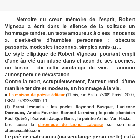
Mémoire du cœur, mémoire de l'esprit, Robert
Vigneau a écrit dans le silence de la solitude un
hommage tendre, un texte amoureux à « ses innocents
», c'est-à-dire d'humbles personnes : obscurs
passants, modestes inconnus, simples amis
...
(1)
Le style elliptique de Robert Vigneau, pourtant empli
d'une âpreté qui infuse dans chacun de ses poèmes,
ne laisse – de cette vendange de vies – aucune
atmosphère de dévastation.
Contre la mort, scrupuleusement, l'auteur rend, d'une
manière tendre et modeste, un hommage à la vie.
■
La maison de poésie éditeur
(11 bis, rue Ballu. 75009 Paris), 2009,
ISBN : 9782358600019
(1) Parmi lesquels : les poètes Raymond Busquet, Lucienne
Desnoues, Arlette Fournier, Bernard Lorraine ; le poète plasticien
Paul Quéré ; l'écrivain Jacque Bens ; le peintre Arthur Van Hecke.
Lire aussi la
chronique de Lionel Labosse
sur son site
altersexualité.com
Le poème ci-dessous (ma vendange personnelle) est à