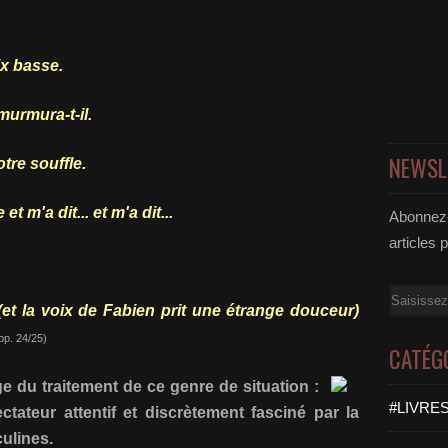
ix basse.
murmura-t-il.
NEWSL
tre souffle.
t m'a dit... et m'a dit...
Abonnez-
articles 
Email
 (et la voix de Fabien prit une étrange douceur)
pp. 24/25)
CATÉG
ge du traitement de ce genre de situation :
#LIVRES
ctateur attentif et discrètement fasciné par la
culines.