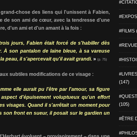
#CITATI
 grand-chose des liens qui l'unissent à Fabien,
#EXPOSI
être de son ami de cœur, avec la tendresse d'une
re, d'un ami et d'un amant à la fois :
#FILMS 
ois jours, Fabien était forcé de s'habiller dès
#REVUE 
r. À son pantalon de laine bleue, à sa vareuse
la peau, il s'apercevait qu'il avait grandi.
»
#HISTOI
(p. 75)
#LIVRES 
 aux subtiles modifications de ce visage :
(147)
mme elle aurait pu l'être par l'amour, sa figure
#QUEST
et aspect d'épuisement voluptueux qu'un effort
(105)
es visages. Quand il s'arrêtait un moment pour
 son front en sueur, il posait sur le gardien un
#ÊTRE D
#PHILOS
'Herbart évoluent – provisoirement – dans une