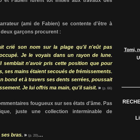
 et Fabien furent tôt initiés aux travaux des
arrateur (ami de Fabien) se contente d'être à
s deux garçons procurent :
it crié son nom sur la plage qu'il n'eût pas
Tomi, r
p occupé. Je le voyais dans un rayon de lune.
U
l semblait n'avoir pris cette position que pour
s, ses mains étaient secoués de frémissements.
d'un bond et à travers ses dents serrées, poussait
ement. Je lui offris ma main, qu'il saisit.
»
(p. 66)
RECHE
commentaires fougueux sur ses états d'âme. Pas
que, juste une collection interminable de
L
 ses bras.
»
…
(p. 20)