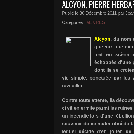
ALCYON, PIERRE HERBAR
Publié le
30 Décembre 2011
par Jean
Catégories :
#LIVRES
Alcyon
, du nom d
que sur une mer 
met en scène d
échappés d'une pr
dont ils se croie
vie simple, ponctuée par les 
ravitailler.
Contre toute attente, ils découv
ci vit en ermite parmi les ruin
un incendie lors d'une rébellion
souvenir de ce mutin obsède tant
lequel décide d'en jouer, de