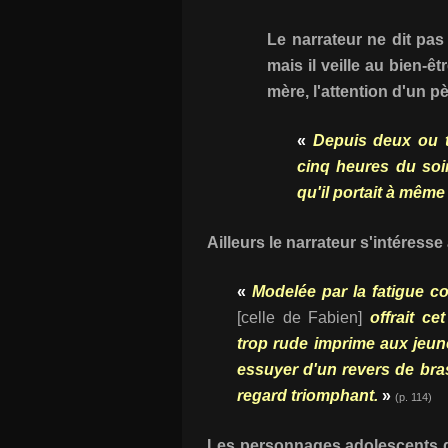
Le narrateur ne dit pas
mais il veille au bien-
mère, l'attention d'un pè
«
Depuis deux ou tr
cinq heures du soi
qu'il portait à même 
Ailleurs le narrateur s'intéresse
«
Modelée par la fatigue co
[celle de Fabien]
offrait c
trop rude imprime aux jeun
essuyer d'un revers de bras
regard triomphant.
»
(p. 114)
Les personnages adolescents d