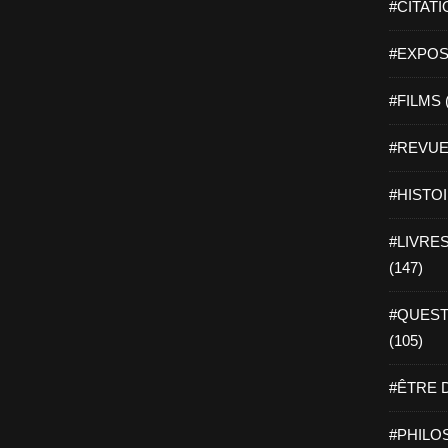
#CITATI
#EXPOSI
#FILMS 
#REVUE 
#HISTOI
#LIVRES 
(147)
#QUEST
(105)
#ÊTRE D
#PHILOS