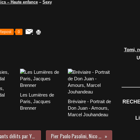
ics – Haute enfance
–
Sexy
Repost
0
Tomi, r
U
s,
dal
Les Lumières de
Paris, Jacques
Bréviaire - Portrait de
RECHE
Brenner
Don Juan - Amours,
Marcel Jouhandeau
L
Quand l'écriture cachait des flagrants délits par Yves Navarre
Pier Paolo Pasolini, Nico Naldini