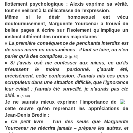
flottement psychologique : Alexis exprime sa vérité,
tout en veillant à la délicatesse de l'expression.
Même si le désir homosexuel est vécu
douloureusement, Marguerite Yourcenar a trouvé de
belles pages à écrire sur l'isolement qu'implique un
instinct différent des normes majoritaires :
«
La première conséquence de penchants interdits est
de nous murer en nous-mêmes : il faut se taire, ou n'en
parler qu'à des complices.
»
(p. 59)
«
Si j'avais osé me confesser aux miens, ce qu'ils
m'eussent le moins pardonné, ç'aurait été,
précisément, cette confession. J'aurais mis ces gens
scrupuleux dans une situation difficile, que l'ignorance
leur évitait ; j'aurais été surveillé, je n’aurais pas été
aidé.
»
(p. 60)
Je ne saurais mieux exprimer l'importance de
cette œuvre qu'en reprenant les appréciations de
Jean-Denis Bredin :
«
Ce petit livre – l'un des seuls que Marguerite
Yourcenar ne réécrira jamais – prépare les autres, et