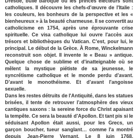
Dresde, bulle baroque où les princes électeurs sont
catholiques. Il découvre les chefs-d'œuvre de l'Italie :
les couleurs, les bonheurs de la perspective et les «
bienheureux » à la beauté charmeuse. Il se convertit au
catholicisme en 1754, après une éprouvante crise
spirituelle. Ce visa catholique lui ouvre l'accès aux
trésors et bibliothèques du Vatican. C'est, pour lui, le
principal. Le début de la Grèce. À Rome, Winckelmann
reconstruit son objet. Il invente le « Beau » antique.
Quelque chose de sublime et d'inatteignable où se
mêlent la mystique piétiste de sa jeunesse, le
syncrétisme catholique et le monde perdu d'avant.
D'avant le monothéisme. Et d'avant l'angoisse
sexuelle.
Dans les restes détruits de l'Antiquité, dans les statues
brisées, il tente de retrouver l’atmosphère des vieux
cantiques saxons : la sereine force du Christ apaisant
la tempête. Ce sera la beauté d'Apollon. Et tant pis si le
séduisant Apollon était aussi, pour les Grecs, un
garçon boucher, tueur sanglant… comme l'a montré
depuis Jean-Pierre Vernant. Le 8 juin 1768,