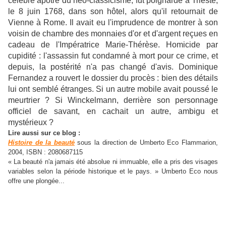
célèbre apôtre du néo-classicisme, fut poignardé à Trieste,
le 8 juin 1768, dans son hôtel, alors qu'il retournait de
Vienne à Rome. Il avait eu l'imprudence de montrer à son
voisin de chambre des monnaies d'or et d'argent reçues en
cadeau de l'Impératrice Marie-Thérèse. Homicide par
cupidité : l'assassin fut condamné à mort pour ce crime, et
depuis, la postérité n'a pas changé d'avis. Dominique
Fernandez a rouvert le dossier du procès : bien des détails
lui ont semblé étranges. Si un autre mobile avait poussé le
meurtrier ? Si Winckelmann, derrière son personnage
officiel de savant, en cachait un autre, ambigu et
mystérieux ?
Lire aussi sur ce blog :
Histoire de la beauté
sous la direction de Umberto Eco Flammarion,
2004, ISBN : 2080687115
« La beauté n'a jamais été absolue ni immuable, elle a pris des visages
variables selon la période historique et le pays. » Umberto Eco nous
offre une plongée...