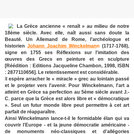
La Grèce ancienne « renaît » au milieu de notre
18ème siècle. Avec elle, naît aussi sans doute la
Beauté. Un Allemand de Rome, l'archéologue et
historien
Johann Joachim Winckelman
n
(1717-1768),
signe en 1755 ses Réflexions sur l'imitation des
œuvres des Grecs en peinture et en sculpture
[Réédition : Editions Jacqueline Chambon, 1998, ISBN
: 2877110656]. Le retentissement est considérable.
I
l espère arracher le « miracle » grec au lointain passé
et le projeter vers l'avenir. Pour Winckelmann, l'art a
atteint en Grèce sa perfection au 5ème siècle avant J.-
C. parce que la Grèce est alors libre et « démocratique
». Seul un futur monde libre peut permettre à cet art
parfait de réapparaître.
Ainsi Winckelmann lance-t-il le formidable élan qui va
couvrir l'Europe - et la jeune démocratie américaine -
de monuments néo-classiques et d'allégories