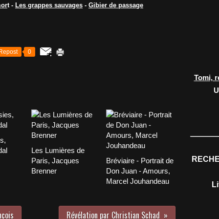
mor
t
-
Les grappes sauvages
-
Gibier de passage
Repost
0
Tomi, r
U
s,
dal
Les Lumières de
RECHE
Paris, Jacques
Bréviaire - Portrait de
Brenner
Don Juan - Amours,
Marcel Jouhandeau
L
nçois
Révélation par Christian Schad