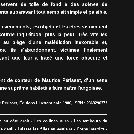
 servent de toile de fond à des scènes de
nts auparavant tout semblait simple et paisible.
s événements, les objets et les êtres se nimbent
sourde inquiétude, puis la peur. Très vite les
 au piège d'une malédiction inexorable et,
e, ils s'abandonnent, victimes finalement
ayant que leur a tracé une force obscure et
ent de conteur de Maurice Périsset, d'un sens
une suprême habileté à faire naître l'angoisse.
e Périsset, Éditions L'Instant noir, 1986, ISBN : 2869290373
s au côté droit
-
Les collines nues
-
Les tambours du
de deuil
-
Laissez les filles au vestiair
e
-
Corps interdits
-