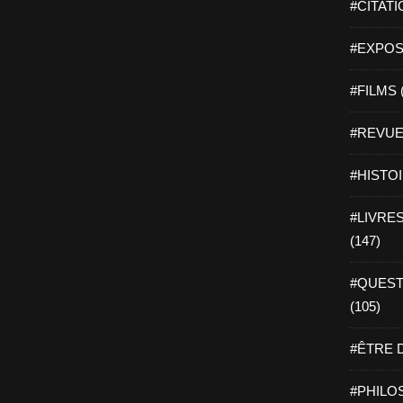
#CITATI
#EXPOSI
#FILMS 
#REVUE 
#HISTOI
#LIVRES 
(147)
#QUEST
(105)
#ÊTRE D
#PHILOS