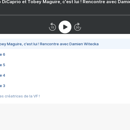
 DiCaprio et Tobey Maguire, c'est lui ! Rencontre avec Dam
bey Maguire, c'est lui ! Rencontre avec Damien Witecka
e 6
e 5
e 4
e 3
s créatrices de la VF !
e 2
e 1
e Mektoub My Love arrive enfin ! Rencontre avec Shaïn Boumedine et Sal