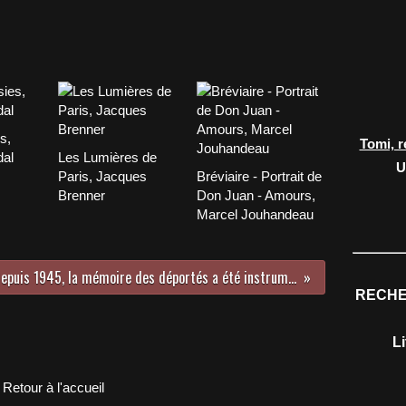
s,
Tomi, r
dal
Les Lumières de
U
Paris, Jacques
Bréviaire - Portrait de
Brenner
Don Juan - Amours,
Marcel Jouhandeau
« Depuis 1945, la mémoire des déportés a été instrumentalisée »
RECHE
L
Retour à l'accueil