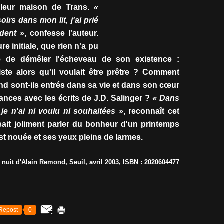
 leur maison de Trans.
«
irs dans mon lit, j'ai prié
dent »
, confesse l'auteur.
e initiale, que rien n'a pu
te de démêler l'écheveau de son existence :
iste alors qu'il voulait être prêtre ? Comment
d sont-ils entrés dans sa vie et dans son cœur
nces avec les écrits de J.D. Salinger ?
« Dans
je n'ai ni voulu ni souhaitées »
, reconnaît cet
ait joliment parler du bonheur d'un printemps
st nouée et ses yeux pleins de larmes.
uit d'Alain Remond, Seuil, avril 2003, ISBN : 2020604477
Repost
0