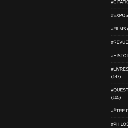
#CITATI
#EXPOSI
#FILMS 
#REVUE 
#HISTOI
#LIVRES 
(147)
#QUEST
(105)
#ÊTRE D
#PHILOS