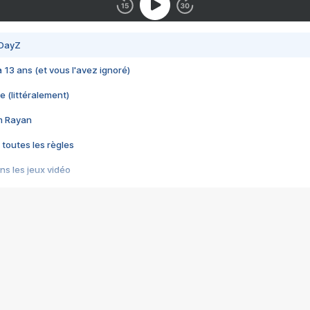
 DayZ
 a 13 ans (et vous l'avez ignoré)
e (littéralement)
im Rayan
 toutes les règles
s les jeux vidéo
us choquant de Rockstar ? - Le scandale BULLY
e plus moche de Steam
du RÊVE tourne au CAUCHEMAR
pendant 8 heures
it… à tort