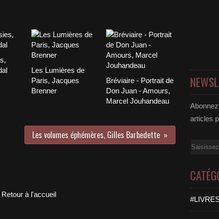
s,
dal
Les Lumières de
NEWSL
Paris, Jacques
Bréviaire - Portrait de
Brenner
Don Juan - Amours,
Marcel Jouhandeau
Abonnez-
articles 
Les volumes éphémères, Gilles Barbedette
Email
CATÉG
Retour à l'accueil
#LIVRES