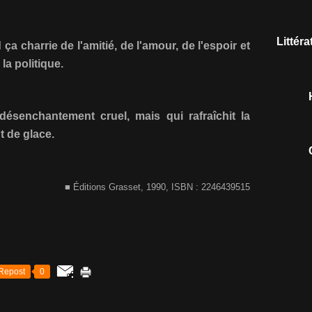
Littér
a charrie de l'amitié, de l'amour, de l'espoir et
 la politique.
désenchantement cruel, mais qui rafraîchit la
t de glace.
■ Éditions Grasset, 1990, ISBN : 2246439515
Repost
0