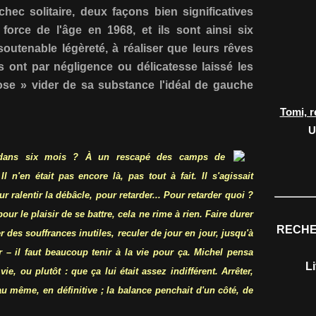
chec solitaire, deux façons bien significatives
 force de l'âge en 1968, et ils sont ainsi six
outenable légèreté, à réaliser que leurs rêves
ls ont par négligence ou délicatesse laissé les
rose » vider de sa substance l'idéal de gauche
Tomi, r
U
dans six mois ? À un rescapé des camps de
 n'en était pas encore là, pas tout à fait. Il s'agissait
r ralentir la débâcle, pour retarder... Pour retarder quoi ?
our le plaisir de se battre, cela ne rime à rien. Faire durer
RECHE
r des souffrances inutiles, reculer de jour en jour, jusqu'à
 – il faut beaucoup tenir à la vie pour ça. Michel pensa
L
ie, ou plutôt : que ça lui était assez indifférent. Arrêter,
u même, en définitive ; la balance penchait d'un côté, de