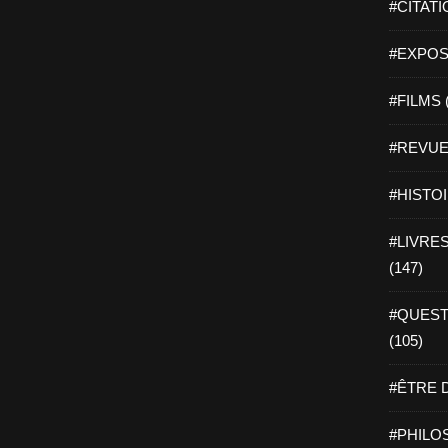
#CITATI
#EXPOSI
#FILMS 
#REVUE 
#HISTOI
#LIVRES 
(147)
#QUEST
(105)
#ÊTRE D
#PHILOS