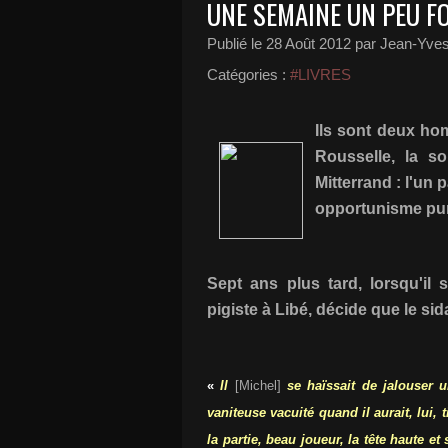
UNE SEMAINE UN PEU F
Publié le
28 Août 2012
par Jean-Yve
Catégories :
#LIVRES
Ils sont deux hom
Rousselle, la s
Mitterrand : l'un p
opportunisme pur
Sept ans plus tard, lorsqu'il s'
pigiste à Libé, décide que le sid
«
Il
[Michel]
se haïssait de jalouser 
vaniteuse vacuité quand il aurait, lui, t
la partie, beau joueur, la tête haute et s