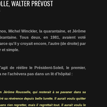
OLLE, WALTER PRÉVOST
s
os, Michel Winckler, la quarantaine, et Jérôme
oixantaine. Tous deux, en 1981, avaient voté
arce qu'il y croyait encore, l'autre (de droite) par
 et simple.
agit de réélire le Président-Soleil, le premier,
a ne l'achèvera pas dans un lit d'hôpital :
un Jérôme Rousselle, qui resterait à se pavaner dans sa
iré sa révérence depuis belle lurette. Il aurait voulu quitter
ans rien regretter, mais il regrettait tout. Il aurait voulu le