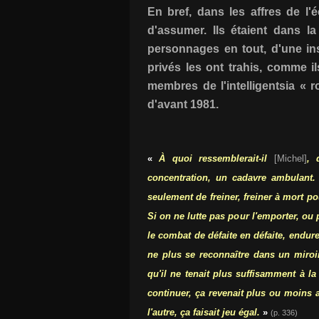
En bref, dans les affres de l'é
d'assumer. Ils étaient dans la
personnages en tout, d'une ins
privés les ont trahis, comme i
membres de l'intelligentsia « 
d'avant 1981.
«
À quoi ressemblerait-il
[Michel]
, 
concentration, un cadavre ambulant. Il
seulement de freiner, freiner à mort pou
Si on ne lutte pas pour l'emporter, ou p
le combat de défaite en défaite, endure
ne plus se reconnaître dans un miroir
qu'il ne tenait plus suffisamment à la v
continuer, ça revenait plus ou moins a
l'autre, ça faisait jeu égal.
»
(p. 336)