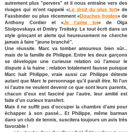
autrement plus "pervers" et il nous entraîne vers des
rivages qui m'ont rappelé «
Le droit du plus fort
» de
Fassbinder ou plus récemment «
Douches froides
» de
Anthony Cordier et «
Je t'aime toi
» de Olga
Stolpovskaya et Dmitry Troitsky. Le tout écrit dans un
style grinçant et alerte qui heureusement ne cherche
jamais à faire "jeune branché".
Une réussite. Marc va tomber amoureux bien sûr...
mais de la famille de Philippe. Entre les deux garçons
se développe une curieuse relation où l'amour le
dispute à la haine ; relation totalement fausse puisque
Marc hait Philippe, vraie aussi car Philippe déteste
autant que Marc le personnage qu'il paraît être. Ni l'un
ni l'autre ne veulent devenir ce que sont leurs parents,
chacun d'eux est fasciné par l'autre, leur amitié est
faite d'un curieux transfert.
Mais il ne suffit pas d'occuper la chambre d'ami pour
échapper à son passé... Et Philippe, même barman
dans un club de tennis, suscitera toujours un avis très
favorable !