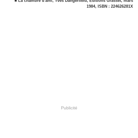
■ La chambre d'ami, Yves Dangerfield, Éditions Grasset, mars
1984, ISBN : 224626281X
Publicité