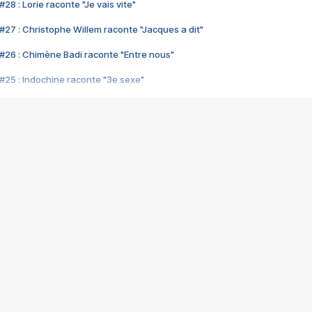
28 : Lorie raconte "Je vais vite"
#27 : Christophe Willem raconte "Jacques a dit"
#26 : Chimène Badi raconte "Entre nous"
#25 : Indochine raconte "3e sexe"
#24 : Zaho raconte "C'est chelou"
#23 : Patrick Bruel raconte "Au café des délices"
#22 : Kyo raconte "Le chemin"
#21 : Nolwenn Leroy raconte "Cassé"
#20 : Patrick Hernandez raconte "Born to be alive"
#19 : Lorie raconte "Près de moi"
#18 : Michael Jones raconte "A nos actes manqués" (avec Jean-Jacque
#17 : Khaled raconte "Aïcha"
#16 : Corneille raconte "Parce qu'on vient de loin"