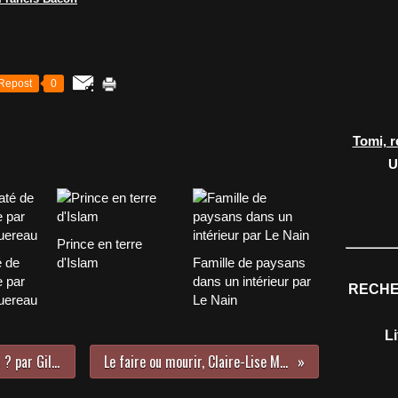
Repost
0
Tomi, r
U
Prince en terre
é de
d'Islam
Famille de paysans
 par
dans un intérieur par
RECHE
uereau
Le Nain
L
Quelle littérature pour les lycéens ? par Gilles Leroy
Le faire ou mourir, Claire-Lise Marguier