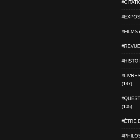
#CITATI
#EXPOSI
#FILMS 
#REVUE 
#HISTOI
#LIVRES 
(147)
#QUEST
(105)
#ÊTRE D
#PHILOS