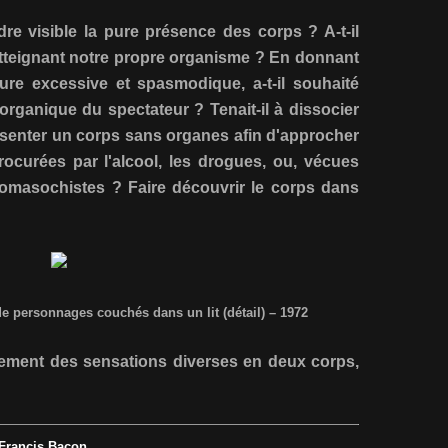
dre visible la pure présence des corps ? A-t-il
tteignant notre propre organisme ? En donnant
ure excessive et spasmodique, a-t-il souhaité
 organique du spectateur ? Tenait-il à dissocier
ésenter un corps sans organes afin d'approcher
ocurées par l'alcool, les drogues, ou, vécues
domasochistes ? Faire découvrir le corps dans
e personnages couchés dans un lit (détail) – 1972
ouplement des sensations diverses en deux corps,
 Francis Bacon