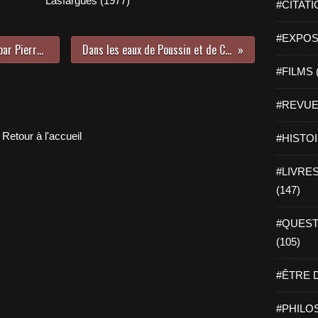
Lasfargues (1977)
#CITATI
#EXPOSI
La vie amoureuse de Jean Valjean par Pierre Gripari
Dans les eaux de Poussin et de Courbet
#FILMS 
#REVUE 
Retour à l'accueil
#HISTOI
#LIVRES 
(147)
#QUEST
(105)
#ÊTRE D
#PHILOS