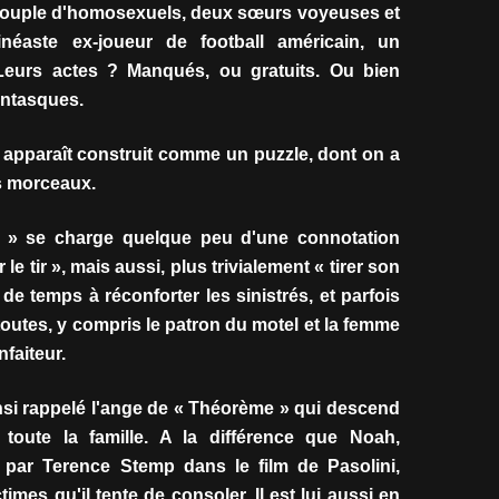
couple d'homosexuels, deux sœurs voyeuses et
éaste ex-joueur de football américain, un
. Leurs actes ? Manqués, ou gratuits. Ou bien
antasques.
lm apparaît construit comme un puzzle, dont on a
es morceaux.
er » se charge quelque peu d'une connotation
 le tir », mais aussi, plus trivialement « tirer son
 temps à réconforter les sinistrés, et parfois
outes, y compris le patron du motel et la femme
nfaiteur.
si rappelé l'ange de « Théorème »
qui descend
toute la famille. A la différence que Noah,
é par Terence Stemp dans le film de Pasolini,
times qu'il tente de consoler. Il est lui aussi en