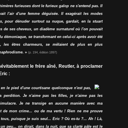
imères furieuses dont le furieux galop ne s'entend pas. Il
ait l'air d'une femme déguisée. Il exagérait les modes
s, pour dénuder surtout sa nuque, gardait, en la stuart
es de ses cheveux, un diadème surnaturel où l'on pouvait
u démoniaque, se transformant en celui-ci après avoir été
ux, les êtres charmeurs, se mêlaient de plus en plus
rmaphrodisme.
»
(p. 194, édition 1897)
vitablement le frère aîné, Reutler, à proclamer
ric :
 en le pied d'une courtisane quelconque n'est pas,
perdition. Je n'aime pas les filles, je n'aime pas les
simulacre. Je ne transige en aucune manière avec ma
ent de mon crime... ou de ma vertu ! Rien ne me prouve
tous, puisque je suis seul... Eric ? Où es-tu ?... Ah ! Là,
 peu... on dirait, dans la nuit, que sa clarté pâle est le