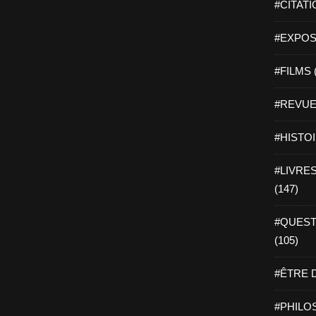
#CITATI
#EXPOSI
#FILMS 
#REVUE 
#HISTOI
#LIVRES 
(147)
#QUEST
(105)
#ÊTRE D
#PHILOS