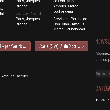
s,
dal
Les Lumières de
Paris, Jacques
Bréviaire - Portrait de
Brenner
Don Juan - Amours,
Marcel Jouhandeau
NEWSL
Je n'aime pas le mot « homosexuel » par Yves Navarre
L'oasis [Siwa], Alain Blottière
Abonnez-
articles 
Email
Retour à l'accueil
CATÉG
#LIVRES