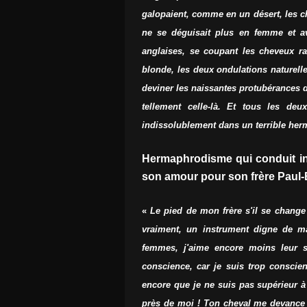
galopaient, comme en un désert, les ch
ne se déguisait plus en femme et av
anglaises, se coupant les cheveux ra
blonde, les deux ondulations naturell
deviner les naissantes protubérances d
tellement celle-là. Et tous les de
indissolublement dans un terrible he
Hermaphrodisme qui conduit iné
son amour pour son frère Paul-E
«
Le pied de mon frère s'il se change
vraiment, un instrument digne de ma 
femmes, j'aime encore moins leur 
conscience, car je suis trop consci
encore que je ne suis pas supérieur à 
près de moi ! Ton cheval me devance un