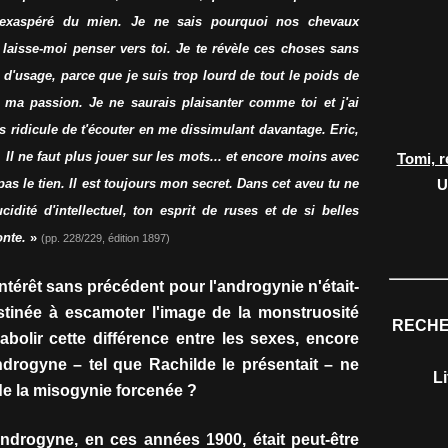
e exaspéré du mien. Je ne sais pourquoi nos chevaux
, laisse-moi penser vers toi. Je te révèle ces choses sans
 d'usage, parce que je suis trop lourd de tout le poids de
ma passion. Je ne saurais plaisanter comme toi et j'ai
s ridicule de t'écouter en me dissimulant davantage. Eric,
. Il ne faut plus jouer sur les mots... et encore moins avec
Tomi, r
pas le tien. Il est toujours mon secret. Dans cet aveu tu ne
U
idité d'intellectuel, ton esprit de ruses et de si belles
onte.
»
(pp. 228/229, édition 1897)
 intérêt sans précédent pour l'androgynie n'était-
stinée à escamoter l'image de la monstruosité
RECHE
bolir cette différence entre les sexes, encore
rogyne – tel que Rachilde le présentait – ne
L
 de la misogynie forcenée ?
ndrogyne, en ces années 1900, était peut-être