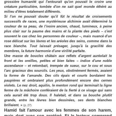
grossière humanité qui l'entourait qu'on pouvait le croire une
créature particulière, tombée d'on ne sait quel monde éthéré au
milieu d'êtres totalement différents.
Si l'on ne pouvait douter qu'il fût le résultat de croisements
successifs de races, une mystérieuse alchimie avait déterminé la
couleur de sa peau, de l'ivoire ancien, chaud, lumineux, à peine
plus clair sur la paume des mains et la plante des pieds – c'est
souvent le cas chez les personnes de couleur –, mais nuancé d'un
rose délicat sur les lèvres et les aréoles des seins, comme dans la
race blanche. Tout laissait présager, jusqu'à la gracilité des
membres, la future harmonie d'une virilité parfaite.
Une masse de boucles châtain aux reflets d'argent auréolait le
front et les oreilles, petites et bien faites – indice d'une noble
ascendance – et retombait, trempée de sueur, sur le cou et sous
l'arc gracieux des sourcils. Les yeux, obstinément fermés, avaient
la forme de l'amande. Des cils épais et courts bordaient les
paupières et ombraient plus profondément encore des cernes
violets. Le nez droit, aquilin, le menton rond qui terminait la ligne
ferme de la mâchoire conféraient de la fierté à ce visage qui sans
cela aurait été trop doux. Il haletait, et dans sa bouche plutôt
grande, entre les lèvres bien dessinées, ses dents blanches
brillaient.
»
(p. 27)
Hamid fait l'amour avec les femmes de son harem,
mais dort avec son protégé. Et le lecteur comprend