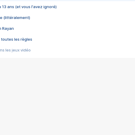
 a 13 ans (et vous l'avez ignoré)
e (littéralement)
im Rayan
 toutes les règles
s les jeux vidéo
us choquant de Rockstar ? - Le scandale BULLY
e plus moche de Steam
du RÊVE tourne au CAUCHEMAR
pendant 8 heures
it… à tort
umiliés par un jeu vidéo
ire - Final Fantasy 8