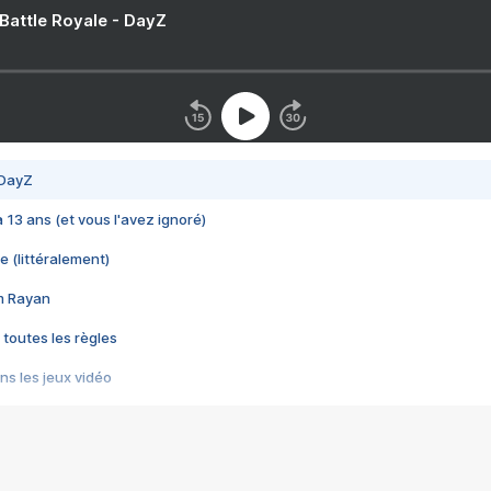
 Battle Royale - DayZ
 DayZ
 a 13 ans (et vous l'avez ignoré)
e (littéralement)
im Rayan
 toutes les règles
s les jeux vidéo
us choquant de Rockstar ? - Le scandale BULLY
e plus moche de Steam