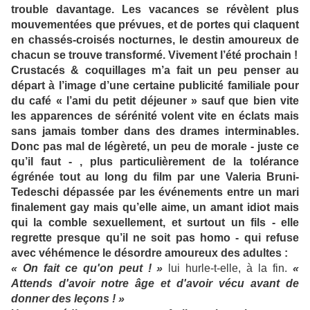
trouble davantage. Les vacances se révèlent plus
mouvementées que prévues, et de portes qui claquent
en chassés-croisés nocturnes, le destin amoureux de
chacun se trouve transformé. Vivement l’été prochain !
Crustacés & coquillages m’a fait un peu penser au
départ à l’image d’une certaine publicité familiale pour
du café « l’ami du petit déjeuner » sauf que bien vite
les apparences de sérénité volent vite en éclats mais
sans jamais tomber dans des drames interminables.
Donc pas mal de légèreté, un peu de morale - juste ce
qu’il faut - , plus particulièrement de la tolérance
égrénée tout au long du film par une Valeria Bruni-
Tedeschi dépassée par les événements entre un mari
finalement gay mais qu’elle aime, un amant idiot mais
qui la comble sexuellement, et surtout un fils - elle
regrette presque qu’il ne soit pas homo - qui refuse
avec véhémence le désordre amoureux des adultes :
« On fait ce qu'on peut ! »
lui hurle-t-elle, à la fin.
«
Attends d'avoir notre âge et d'avoir vécu avant de
donner des leçons ! »