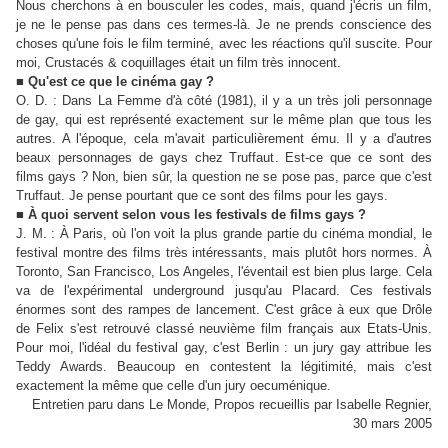
Nous cherchons à en bousculer les codes, mais, quand j'écris un film,
je ne le pense pas dans ces termes-là. Je ne prends conscience des
choses qu'une fois le film terminé, avec les réactions qu'il suscite. Pour
moi, Crustacés & coquillages était un film très innocent.
■
Qu'est ce que le cinéma gay ?
O. D. : Dans La Femme d'à côté (1981), il y a un très joli personnage
de gay, qui est représenté exactement sur le même plan que tous les
autres. A l'époque, cela m'avait particulièrement ému. Il y a d'autres
beaux personnages de gays chez Truffaut. Est-ce que ce sont des
films gays ? Non, bien sûr, la question ne se pose pas, parce que c'est
Truffaut. Je pense pourtant que ce sont des films pour les gays.
■
À quoi servent selon vous les festivals de films gays ?
J. M. : À Paris, où l'on voit la plus grande partie du cinéma mondial, le
festival montre des films très intéressants, mais plutôt hors normes. À
Toronto, San Francisco, Los Angeles, l'éventail est bien plus large. Cela
va de l'expérimental underground jusqu'au Placard. Ces festivals
énormes sont des rampes de lancement. C'est grâce à eux que Drôle
de Felix s'est retrouvé classé neuvième film français aux Etats-Unis.
Pour moi, l'idéal du festival gay, c'est Berlin : un jury gay attribue les
Teddy Awards. Beaucoup en contestent la légitimité, mais c'est
exactement la même que celle d'un jury oecuménique.
Entretien paru dans Le Monde, Propos recueillis par Isabelle Regnier,
30 mars 2005