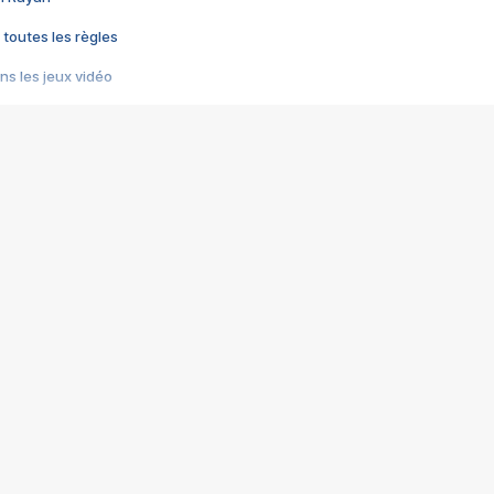
 toutes les règles
s les jeux vidéo
us choquant de Rockstar ? - Le scandale BULLY
e plus moche de Steam
du RÊVE tourne au CAUCHEMAR
pendant 8 heures
it… à tort
umiliés par un jeu vidéo
ire - Final Fantasy 8
ti un empire - Age of Empires
story DOFUS
tard, il crée l'un des pires jeux de tous les temps, MindsEye.