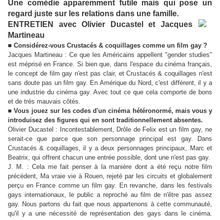
Une comédie apparemment futile mais qui pose un
regard juste sur les relations dans une famille.
ENTRETIEN avec Olivier Ducastel et Jacques
Martineau
■
Considérez-vous Crustacés & coquillages comme un film gay ?
Jacques Martineau : Ce que les Américains appellent "gender studies"
est méprisé en France. Si bien que, dans l'espace du cinéma français,
le concept de film gay n'est pas clair, et Crustacés & coquillages n'est
sans doute pas un film gay. En Amérique du Nord, c'est différent, il y a
une industrie du cinéma gay. Avec tout ce que cela comporte de bons
et de très mauvais côtés.
■
Vous jouez sur les codes d'un cinéma hétéronormé, mais vous y
introduisez des figures qui en sont traditionnellement absentes.
Olivier Ducastel : Incontestablement, Drôle de Felix est un film gay, ne
serait-ce que parce que son personnage principal est gay. Dans
Crustacés & coquillages, il y a deux personnages principaux, Marc et
Beatrix, qui offrent chacun une entrée possible, dont une n'est pas gay.
J. M. : Cela me fait penser à la manière dont a été reçu notre film
précédent, Ma vraie vie à Rouen, rejeté par les circuits et globalement
perçu en France comme un film gay. En revanche, dans les festivals
gays internationaux, le public a reproché au film de n'être pas assez
gay. Nous partons du fait que nous appartenons à cette communauté,
qu'il y a une nécessité de représentation des gays dans le cinéma.