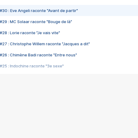
#30 : Eve Angeli raconte "Avant de partir"
#29 : MC Solaar raconte "Bouge de là"
28 : Lorie raconte "Je vais vite"
#27 : Christophe Willem raconte "Jacques a dit"
#26 : Chimène Badi raconte "Entre nous"
#25 : Indochine raconte "3e sexe"
#24 : Zaho raconte "C'est chelou"
#23 : Patrick Bruel raconte "Au café des délices"
#22 : Kyo raconte "Le chemin"
#21 : Nolwenn Leroy raconte "Cassé"
#20 : Patrick Hernandez raconte "Born to be alive"
#19 : Lorie raconte "Près de moi"