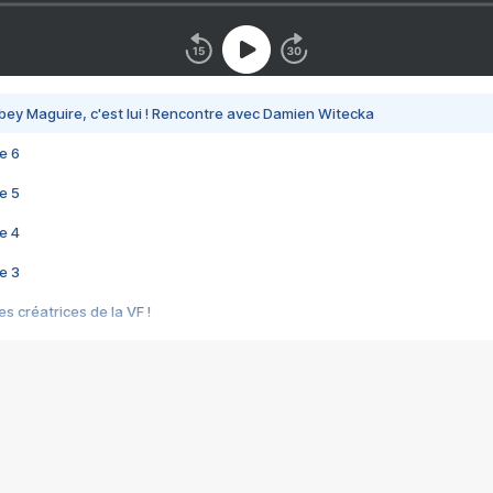
bey Maguire, c'est lui ! Rencontre avec Damien Witecka
e 6
e 5
e 4
e 3
s créatrices de la VF !
e 2
e 1
e Mektoub My Love arrive enfin ! Rencontre avec Shaïn Boumedine et Sal
i : après Toni en famille