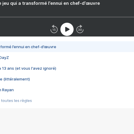
e jeu qui a transformé l’ennui en chef-d’œuvre
nsformé l’ennui en chef-d’œuvre
 DayZ
 a 13 ans (et vous l'avez ignoré)
e (littéralement)
im Rayan
 toutes les règles
s les jeux vidéo
us choquant de Rockstar ? - Le scandale BULLY
e plus moche de Steam