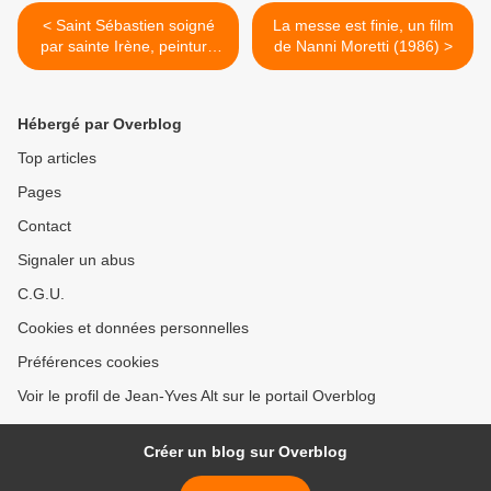
< Saint Sébastien soigné
La messe est finie, un film
par sainte Irène, peinture
de Nanni Moretti (1986) >
de Trophime Bigot (?)
Hébergé par Overblog
Top articles
Pages
Contact
Signaler un abus
C.G.U.
Cookies et données personnelles
Préférences cookies
Voir le profil de Jean-Yves Alt sur le portail Overblog
Créer un blog sur Overblog