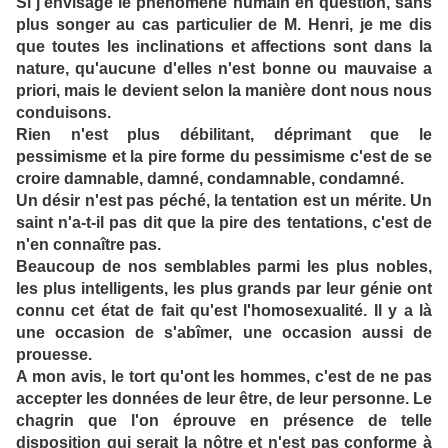
Si j'envisage le phénomène humain en question, sans
plus songer au cas particulier de M. Henri, je me dis
que toutes les inclinations et affections sont dans la
nature, qu'aucune d'elles n'est bonne ou mauvaise a
priori, mais le devient selon la manière dont nous nous
conduisons.
Rien n'est plus débilitant, déprimant que le
pessimisme et la pire forme du pessimisme c'est de se
croire damnable, damné, condamnable, condamné.
Un désir n'est pas péché, la tentation est un mérite. Un
saint n'a-t-il pas dit que la pire des tentations, c'est de
n'en connaître pas.
Beaucoup de nos semblables parmi les plus nobles,
les plus intelligents, les plus grands par leur génie ont
connu cet état de fait qu'est l'homosexualité. Il y a là
une occasion de s'abîmer, une occasion aussi de
prouesse.
A mon avis, le tort qu'ont les hommes, c'est de ne pas
accepter les données de leur être, de leur personne. Le
chagrin que l'on éprouve en présence de telle
disposition qui serait la nôtre et n'est pas conforme à