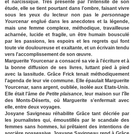
et narcissique. Très présente par l'intensité de son
étude, elle se tient pourtant dans l'ombre, faisant vivre
sous les yeux du lecteur non pas le
personnage
Yourcenar
englué dans les anecdotes et la légende,
mais une femme complexe, méthodique, travailleuse
acharnée, lucide et fragile, un être humain bousculé
par les passions, les espoirs et les regrets qui font
toute vie douloureuse et exaltante, et un écrivain tendu
vers l'accomplissement de son œuvre.
Marguerite Yourcenar a consacré sa vie à l'écriture et à
la bonne diffusion de ses livres, luttant pied à pied
avec la lassitude. Grâce Frick tenait méthodiquement
l'agenda de leur vie commune. Elle épaulait Marguerite
Yourcenar, sans argent, oubliée, isolée aux Etats-Unis.
Elle était l'âme de
Petite plaisance
, leur maison sur l'île
des Monts-Déserts, où Marguerite s'enfermait avec
elle, entre deux voyages.
Josyane Savigneau réhabilite Grâce tant décriée par
les journalistes qui, émoustillés par le scandale des
femmes sans hommes, lui prêtaient des intentions de
sorcière possessive. Josyane Savigneau rend à Grâce