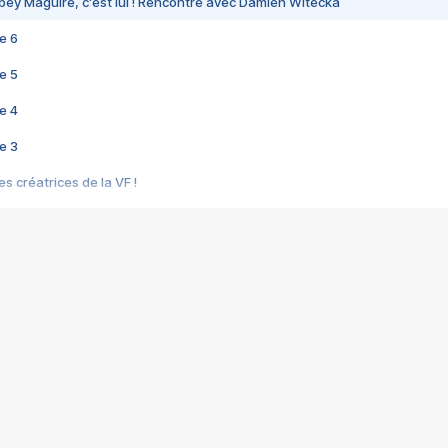
bey Maguire, c'est lui ! Rencontre avec Damien Witecka
e 6
e 5
e 4
e 3
s créatrices de la VF !
e 2
e 1
e Mektoub My Love arrive enfin ! Rencontre avec Shaïn Boumedine et Sal
i : après Toni en famille
elle réalise le bouleversant Dites lui que je l'aime
ais ! Rencontre autour de Vie privée de Rebecca Zlotowski
 de Marguerite, Grave... Rencontre avec Ella Rumpf