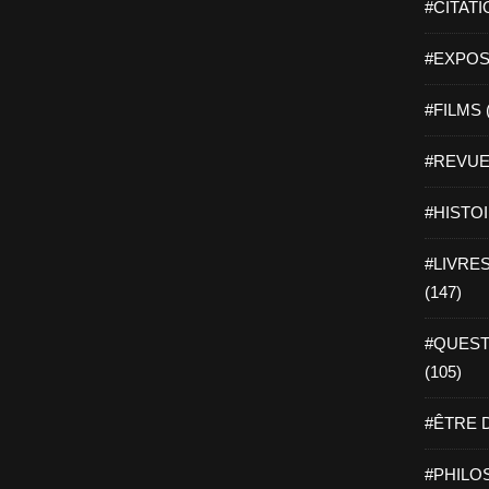
#CITATI
#EXPOSI
#FILMS 
#REVUE 
#HISTOI
#LIVRES 
(147)
#QUEST
(105)
#ÊTRE D
#PHILOS