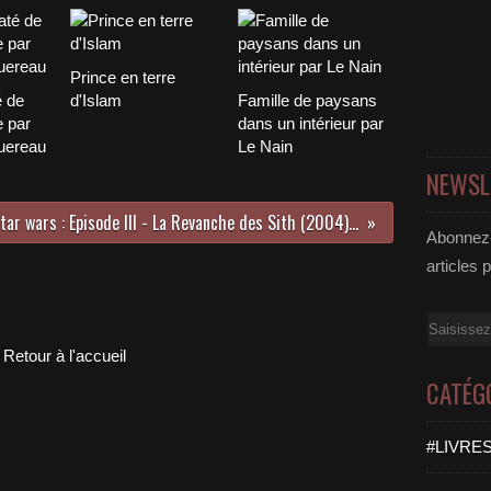
Prince en terre
é de
d'Islam
Famille de paysans
 par
dans un intérieur par
uereau
Le Nain
NEWSL
À propos du film Star wars : Episode III - La Revanche des Sith (2004) : notre besoin de mythologie est incommensurable
Abonnez-
articles 
Email
Retour à l'accueil
CATÉG
#LIVRES