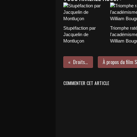
Stupéfaction par
Triomphe rat
Jacquelin de
l'académisme
Montluçon
William Boug
Droits d'unions
COMMENTER CET ARTICLE