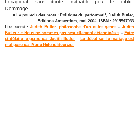
hexagonal, sans doute insituable pour le public.
Dommage.
■ Le pouvoir des mots : Politique du performatif, Judith Butler,
Editions Amsterdam, mai 2004, ISBN : 2915547033
Lire aussi :
Judith Butler, philosophe d'un autre genre
–
Judith
Butler : « Nous ne sommes pas sexuellement déterminés »
–
Faire
et défaire le genre par Judith Butler
–
Le débat sur le mariage est
mal posé par Marie-Hélène Bourcier