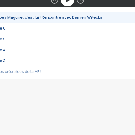
bey Maguire, c'est lui ! Rencontre avec Damien Witecka
e 6
e 5
e 4
e 3
s créatrices de la VF !
e 2
e 1
e Mektoub My Love arrive enfin ! Rencontre avec Shaïn Boumedine et Sal
i : après Toni en famille
elle réalise le bouleversant Dites lui que je l'aime