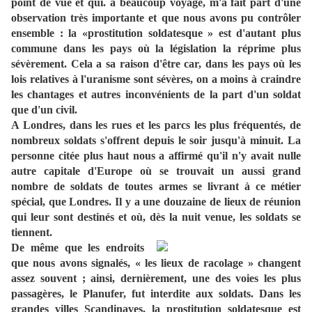
point de vue et qui. a beaucoup voyagé, m'a fait part d'une
observation très importante et que nous avons pu contrôler
ensemble : la «prostitution soldatesque » est d'autant plus
commune dans les pays où la législation la réprime plus
sévèrement. Cela a sa raison d'être car, dans les pays où les
lois relatives à l'uranisme sont sévères, on a moins à craindre
les chantages et autres inconvénients de la part d'un soldat
que d'un civil.
A Londres, dans les rues et les parcs les plus fréquentés, de
nombreux soldats s'offrent depuis le soir jusqu'à minuit. La
personne citée plus haut nous a affirmé qu'il n'y avait nulle
autre capitale d'Europe où se trouvait un aussi grand
nombre de soldats de toutes armes se livrant à ce métier
spécial, que Londres. Il y a une douzaine de lieux de réunion
qui leur sont destinés et où, dès la nuit venue, les soldats se
tiennent.
De même que les endroits
que nous avons signalés, « les lieux de racolage » changent
assez souvent ; ainsi, dernièrement, une des voies les plus
passagères, le Planufer, fut interdite aux soldats. Dans les
grandes villes Scandinaves, la prostitution soldatesque est