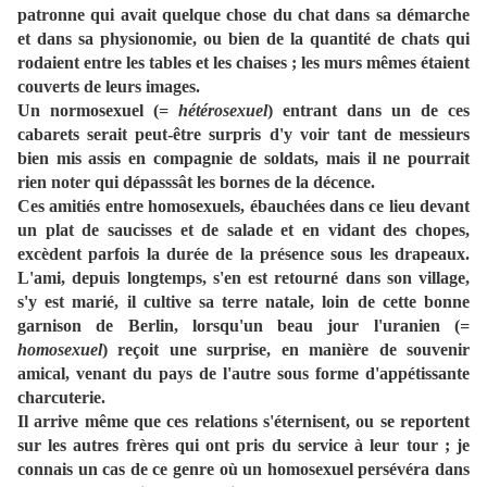
patronne qui avait quelque chose du chat dans sa démarche
et dans sa physionomie, ou bien de la quantité de chats qui
rodaient entre les tables et les chaises ; les murs mêmes étaient
couverts de leurs images.
Un normosexuel (
= hétérosexuel
) entrant dans un de ces
cabarets serait peut-être surpris d'y voir tant de messieurs
bien mis assis en compagnie de soldats, mais il ne pourrait
rien noter qui dépasssât les bornes de la décence.
Ces amitiés entre homosexuels, ébauchées dans ce lieu devant
un plat de saucisses et de salade et en vidant des chopes,
excèdent parfois la durée de la présence sous les drapeaux.
L'ami, depuis longtemps, s'en est retourné dans son village,
s'y est marié, il cultive sa terre natale, loin de cette bonne
garnison de Berlin, lorsqu'un beau jour l'uranien (
=
homosexuel
) reçoit une surprise, en manière de souvenir
amical, venant du pays de l'autre sous forme d'appétissante
charcuterie.
Il arrive même que ces relations s'éternisent, ou se reportent
sur les autres frères qui ont pris du service à leur tour ; je
connais un cas de ce genre où un homosexuel persévéra dans