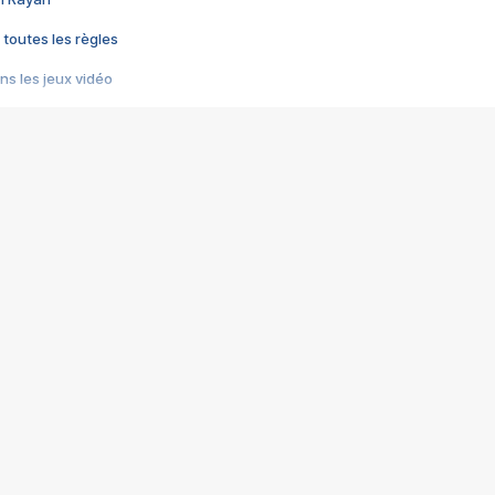
 toutes les règles
s les jeux vidéo
us choquant de Rockstar ? - Le scandale BULLY
e plus moche de Steam
du RÊVE tourne au CAUCHEMAR
pendant 8 heures
it… à tort
umiliés par un jeu vidéo
ire - Final Fantasy 8
ti un empire - Age of Empires
story DOFUS
tard, il crée l'un des pires jeux de tous les temps, MindsEye.