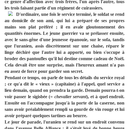
ce genre d'affection avec trois frères, l'un après l'autre, tous
les trois faisant partie d'un régiment de cuirassiers.
D'ordinaire, une fois le service terminé, le soldat se rend
au domicile de son ami, qui lui a préparé de ses propres
mains son plat préféré ; il en avale gloutonnement des
quantités énormes. Le jeune guerrier va se prélasser ensuite,
avec le sans-gêne d'une jeunesse épanouie, sur le sofa, tandis
que l'uranien, assis discrètement sur une chaise, répare le
linge déchiré que l'autre lui a apporté, ou bien s'occupe à
broder des pantoufles qu'il lui destine comme cadeau de Noël.
Cela devait être une surprise, mais l'heureux amant n'a pas
eu assez de force pour garder son secret.
Pendant ce temps, on parle de tous les détails du service royal
; ce qu'a dit le « vieux » (capitaine) à l'appel, quel service a
lieu demain, quand on prendra la garde. Demain pourra-t-on
voir passer le sigisbée (
= chevalier servant
), et à quel endroit.
Ensuite on l'accompagne jusqu'à la porte de la caserne, non
sans avoir préalablement rempli sa gourde de vin rouge et lui
avoir préparé quelques tartines au beurre.
Le jour de parade, l'uranien se rend sur un endroit convenu
dans l'avenue Belle Alliance ; il s'était levé de bonne heure