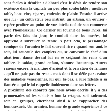
sont faciles à démêler : d'abord c'est le désir de rendre son
existence dans la capitale un peu plus confortable : meilleure
table, bons vins, cigares, endroits de plaisir. Ensuite il arrive
que lui - un cultivateur peu instruit, un artisan, un ouvrier -
espère profiter au point de vue intellectuel de son commerce
avec l'homosexuel. Ce dernier lui fournit de bons livres, lui
parle des faits du jour, le conduit dans les musées, lui
apprend à surveiller sa tenue. A part cela, le personnage
comique de l'uranien le fait souvent rire ; quand son ami, le
soir, lui roucoule des couplets ou, se couvrant le chef d'un
abat-jour, danse devant lui en se ceignant les reins d'un
tablier, le soldat, grand enfant, s'amuse beaucoup. Autres
raisons encore, le manque d'argent et la privation de femmes
- qu'il ne paie pas du reste - mais dont il se défie par crainte
des maladies vénériennes, lui qui, là-bas, a juré fidélité à sa
fiancée et qui le lui rappelle timidement dans ses lettres.
A proximité des cabarets que nous avons décrits, il y a des
promenades où les soldats « font la retape», soit isolément,
soit en groupes, cherchant ainsi à se rapprocher des
homosexuels. Un uranien, homme de grande expérience à ce