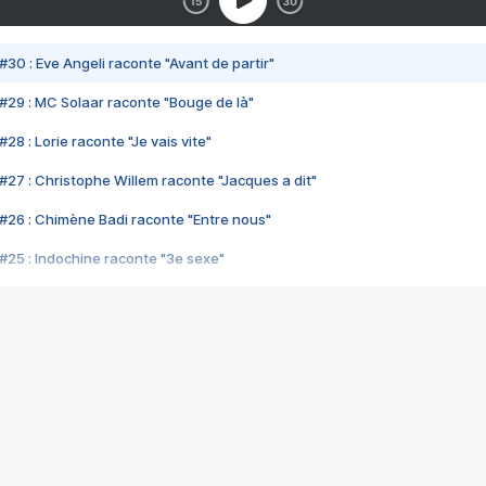
#30 : Eve Angeli raconte "Avant de partir"
#29 : MC Solaar raconte "Bouge de là"
28 : Lorie raconte "Je vais vite"
#27 : Christophe Willem raconte "Jacques a dit"
#26 : Chimène Badi raconte "Entre nous"
#25 : Indochine raconte "3e sexe"
#24 : Zaho raconte "C'est chelou"
#23 : Patrick Bruel raconte "Au café des délices"
#22 : Kyo raconte "Le chemin"
#21 : Nolwenn Leroy raconte "Cassé"
#20 : Patrick Hernandez raconte "Born to be alive"