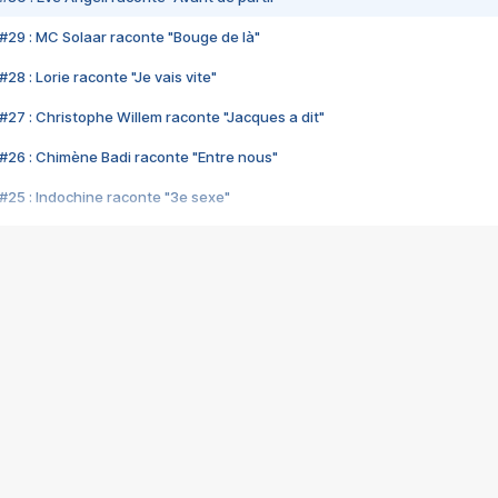
#29 : MC Solaar raconte "Bouge de là"
28 : Lorie raconte "Je vais vite"
#27 : Christophe Willem raconte "Jacques a dit"
#26 : Chimène Badi raconte "Entre nous"
#25 : Indochine raconte "3e sexe"
#24 : Zaho raconte "C'est chelou"
#23 : Patrick Bruel raconte "Au café des délices"
#22 : Kyo raconte "Le chemin"
#21 : Nolwenn Leroy raconte "Cassé"
#20 : Patrick Hernandez raconte "Born to be alive"
#19 : Lorie raconte "Près de moi"
#18 : Michael Jones raconte "A nos actes manqués" (avec Jean-Jacque