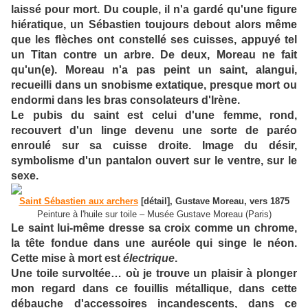
laissé pour mort. Du couple, il n'a gardé qu'une figure
hiératique, un Sébastien toujours debout alors même
que les flèches ont constellé ses cuisses, appuyé tel
un Titan contre un arbre. De deux, Moreau ne fait
qu'un(e). Moreau n'a pas peint un saint, alangui,
recueilli dans un snobisme extatique, presque mort ou
endormi dans les bras consolateurs d'Irène.
Le pubis du saint est celui d'une femme, rond,
recouvert d'un linge devenu une sorte de paréo
enroulé sur sa cuisse droite. Image du désir,
symbolisme d'un pantalon ouvert sur le ventre, sur le
sexe.
Saint Sébastien aux archers
[détail], Gustave Moreau, vers 1875
Peinture à l'huile sur toile – Musée Gustave Moreau (Paris)
Le saint lui-même dresse sa croix comme un chrome,
la tête fondue dans une auréole qui singe le néon.
Cette mise à mort est
électrique
.
Une toile survoltée… où je trouve un plaisir à plonger
mon regard dans ce fouillis métallique, dans cette
débauche d'accessoires incandescents, dans ce