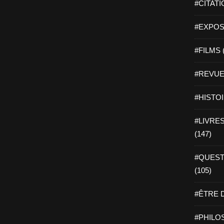
#CITATI
#EXPOSI
#FILMS 
#REVUE 
#HISTOI
#LIVRES 
(147)
#QUEST
(105)
#ÊTRE D
#PHILOS