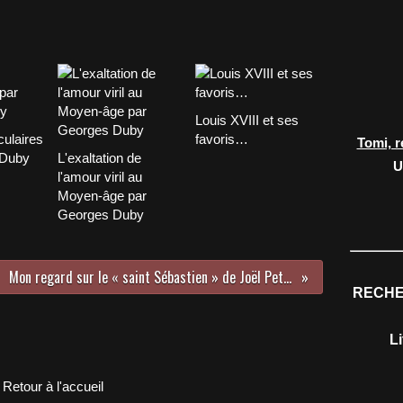
Louis XVIII et ses
ulaires
favoris…
Tomi, r
 Duby
L'exaltation de
U
l'amour viril au
Moyen-âge par
Georges Duby
Mon regard sur le « saint Sébastien » de Joël Peter Witkin
RECHE
L
Retour à l'accueil