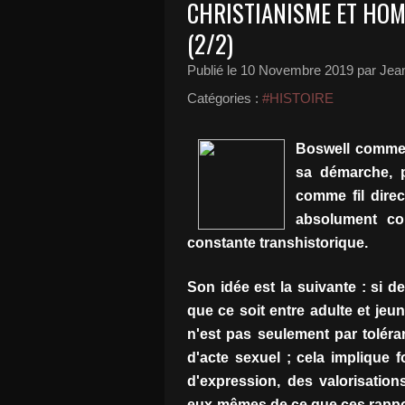
CHRISTIANISME ET HOM
(2/2)
Publié le
10 Novembre 2019
par Jean
Catégories :
#HISTOIRE
Boswell commenc
sa démarche, p
comme fil direc
absolument co
constante transhistorique.
Son idée est la suivante : si 
que ce soit entre adulte et jeu
n'est pas seulement par toléran
d'acte sexuel ; cela implique 
d'expression, des valorisation
eux-mêmes de ce que ces rappor