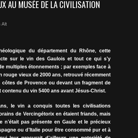
UX AU MUSÉE DE LA CIVILISATION
 Alt
chéologique du département du Rhône, cette
te sur le vin des Gaulois et tout ce qui s’y
 de multiples étonnements ; par exemples face à
n rouge vieux de 2000 ans, retrouvé récemment
s côtes de Provence ou devant un fragment de
nt contenu du vin 5400 ans avant Jésus-Christ.
s, le vin a conquis toutes les civilisations
rains de Vercingétorix en étaient friands, mais
e n’était pas présente en Gaule et le précieux
Espagne ou d’Italie pour être consommé pur et à
ui leur procurait d’ailleurs une notoriété de