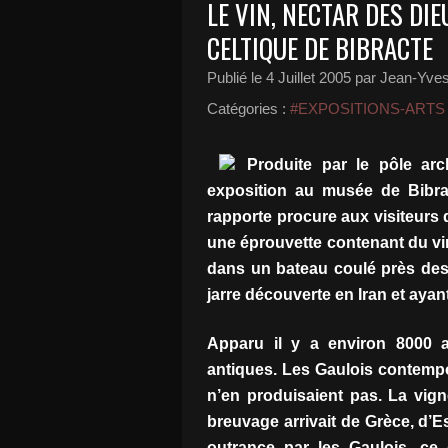
LE VIN, NECTAR DES DIE
CELTIQUE DE BIBRACTE
Publié le
4 Juillet 2005
par Jean-Yves
Catégories :
#EXPOSITIONS-ARTS
Produite par le pôle ar
exposition au musée de Bibrac
rapporte procure aux visiteurs
une éprouvette contenant du vi
dans un bateau coulé près de
jarre découverte en Iran et aya
Apparu il y a environ 8000 an
antiques. Les Gaulois contempo
n’en produisaient pas. La vign
breuvage arrivait de Grèce, d’
outrance par les Gaulois, ce q