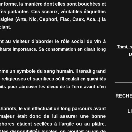
r forme, la manière dont elles sont bouchées et
rès parlantes. Ces sceaux, véritables étiquettes
igles (Arte, Nic, Cephori, Flac, Csex, Aca...) la
iant.
au visiteur d’aborder le rôle social du vin à
Tomi, r
s haute importance. Sa consommation en disait long
U
omme un symbole du sang humain, il tenait grand
religieuses et sacrifices
où il coulait en quantités
ts pour abreuver les dieux de la Terre avant d’en
RECHE
ariots, le vin effectuait un long parcours avant
L
 majeur était donc de lui assurer une bonne
hores étaient scellées à l’argile ou au plâtre.
t les disponibilités locales, on ajoutait au vin de