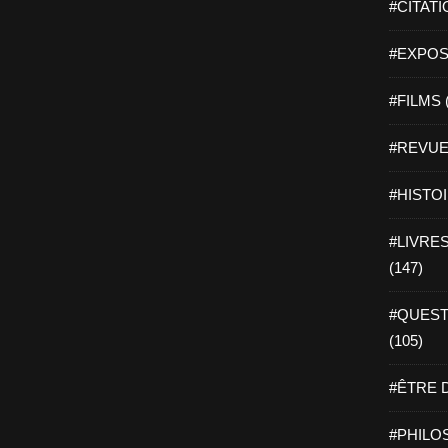
#CITATI
#EXPOSI
#FILMS 
#REVUE 
#HISTOI
#LIVRES 
(147)
#QUEST
(105)
#ÊTRE D
#PHILOS