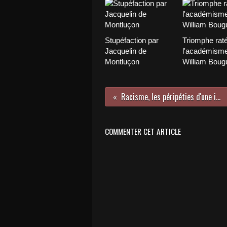
Stupéfaction par
Triomphe rat
Jacquelin de
l'académisme
Montluçon
William Boug
Racisme, les péripéties d'une idée fausse
COMMENTER CET ARTICLE