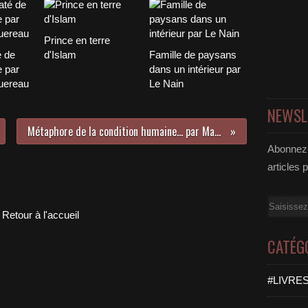
Prince en terre
é de
d'Islam
Famille de paysans
 par
dans un intérieur par
uereau
Le Nain
NEWSL
Métaphore de la condition humaine... par Maurizio Cattelan
Abonnez-
articles 
Email
Retour à l'accueil
CATÉG
#LIVRES