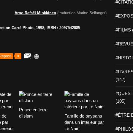
#CITATI
Arno Rafaël Minkkinen
(traduction Marine Bellanger)
#EXPOSI
ection Carré Photo, 1998, ISBN : 2097542085
#FILMS 
#REVUE 
Repost
0
#HISTOI
#LIVRES 
(147)
#QUEST
(105)
Prince en terre
#ÊTRE D
é de
d'Islam
Famille de paysans
 par
dans un intérieur par
uereau
Le Nain
#PHILOS