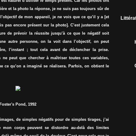
est naturel d’utiliser le temps présent. Car les photos ont
prière et la photo la réponse, je ne suis pas toujours sûr de
l’objectif de mon appareil, je ne vois que ce qu’il y a [et
Littér
s pas encore présent sur la photo]. C’est justement cela
re de prévoir la réussite jusqu’à ce que le négatif soit
e autre personne, on la voit dans l’objectif, on peut
ère, l’instant ; tout cela avant de déclencher la prise.
ne peut que chercher à maîtriser toutes ces variables,
 ce qu’on a imaginé se réalisera. Parfois, on obtient le
Foster's Pond, 1992
images, de simples négatifs pour de simples tirages, j’ai
de mon corps peuvent se distordre au-delà des limites
delà même du seuil de la douleur. C’est pour cela que je