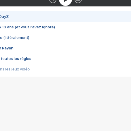
 DayZ
 a 13 ans (et vous l'avez ignoré)
e (littéralement)
im Rayan
 toutes les règles
s les jeux vidéo
us choquant de Rockstar ? - Le scandale BULLY
e plus moche de Steam
du RÊVE tourne au CAUCHEMAR
pendant 8 heures
it… à tort