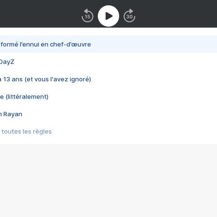
nsformé l’ennui en chef-d’œuvre
 DayZ
 a 13 ans (et vous l'avez ignoré)
e (littéralement)
im Rayan
 toutes les règles
s les jeux vidéo
us choquant de Rockstar ? - Le scandale BULLY
e plus moche de Steam
du RÊVE tourne au CAUCHEMAR