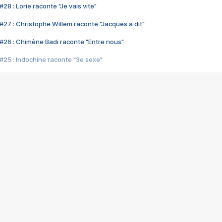
28 : Lorie raconte "Je vais vite"
#27 : Christophe Willem raconte "Jacques a dit"
#26 : Chimène Badi raconte "Entre nous"
#25 : Indochine raconte "3e sexe"
#24 : Zaho raconte "C'est chelou"
#23 : Patrick Bruel raconte "Au café des délices"
#22 : Kyo raconte "Le chemin"
#21 : Nolwenn Leroy raconte "Cassé"
#20 : Patrick Hernandez raconte "Born to be alive"
#19 : Lorie raconte "Près de moi"
#18 : Michael Jones raconte "A nos actes manqués" (avec Jean-Jacque
#17 : Khaled raconte "Aïcha"
#16 : Corneille raconte "Parce qu'on vient de loin"