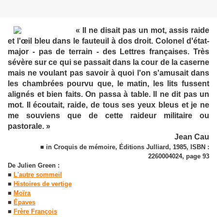
« Il ne disait pas un mot, assis raide
et l'œil bleu dans le fauteuil à dos droit. Colonel d'état-
major - pas de terrain - des Lettres françaises. Très
sévère sur ce qui se passait dans la cour de la caserne
mais ne voulant pas savoir à quoi l'on s'amusait dans
les chambrées pourvu que, le matin, les lits fussent
alignés et bien faits. On passa à table. Il ne dit pas un
mot. Il écoutait, raide, de tous ses yeux bleus et je ne
me souviens que de cette raideur militaire ou
pastorale. »
Jean Cau
■ in Croquis de mémoire, Éditions Julliard, 1985, ISBN :
2260004024, page 93
De Julien Green :
■
L'autre sommeil
■
Histoires de vertige
■
Moïra
■
Épaves
■
Frère François