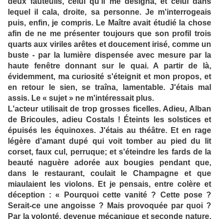
deux fauteuils, celui qu'il me désigna, et celui dans
lequel il cala, droite, sa personne. Je m'interrogeais
puis, enfin, je compris. Le Maître avait étudié la chose
afin de ne me présenter toujours que son profil trois
quarts aux viriles arêtes et doucement irisé, comme un
buste - par la lumière dispensée avec mesure par la
haute fenêtre donnant sur le quai. A partir de là,
évidemment, ma curiosité s'éteignit et mon propos, et
en retour le sien, se traîna, lamentable. J'étais mal
assis. Le « sujet » ne m'intéressait plus.
L'acteur utilisait de trop grosses ficelles. Adieu, Alban
de Bricoules, adieu Costals ! Éteints les solstices et
épuisés les équinoxes. J'étais au théâtre. Et en rage
légère d'amant dupé qui voit tomber au pied du lit
corset, faux cul, perruque; et s'éteindre les fards de la
beauté naguère adorée aux bougies pendant que,
dans le restaurant, coulait le Champagne et que
miaulaient les violons. Et je pensais, entre colère et
déception : « Pourquoi cette vanité ? Cette pose ?
Serait-ce une angoisse ? Mais provoquée par quoi ?
Par la volonté, devenue mécanique et seconde nature,