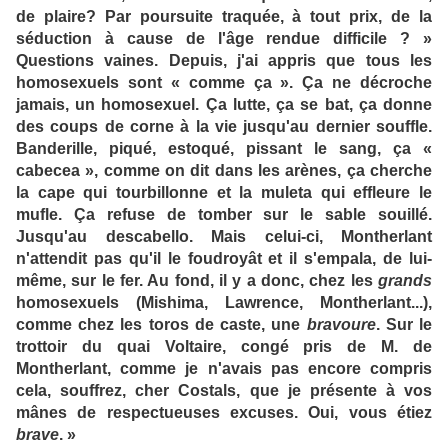
de plaire? Par poursuite traquée, à tout prix, de la
séduction à cause de l'âge rendue difficile ? »
Questions vaines. Depuis, j'ai appris que tous les
homosexuels sont « comme ça ». Ça ne décroche
jamais, un homosexuel. Ça lutte, ça se bat, ça donne
des coups de corne à la vie jusqu'au dernier souffle.
Banderille, piqué, estoqué, pissant le sang, ça «
cabecea », comme on dit dans les arènes, ça cherche
la cape qui tourbillonne et la muleta qui effleure le
mufle. Ça refuse de tomber sur le sable souillé.
Jusqu'au descabello. Mais celui-ci, Montherlant
n'attendit pas qu'il le foudroyât et il s'empala, de lui-
même, sur le fer. Au fond, il y a donc, chez les
grands
homosexuels (Mishima, Lawrence, Montherlant...),
comme chez les toros de caste, une
bravoure
. Sur le
trottoir du quai Voltaire, congé pris de M. de
Montherlant, comme je n'avais pas encore compris
cela, souffrez, cher Costals, que je présente à vos
mânes de respectueuses excuses. Oui, vous étiez
brave
. »