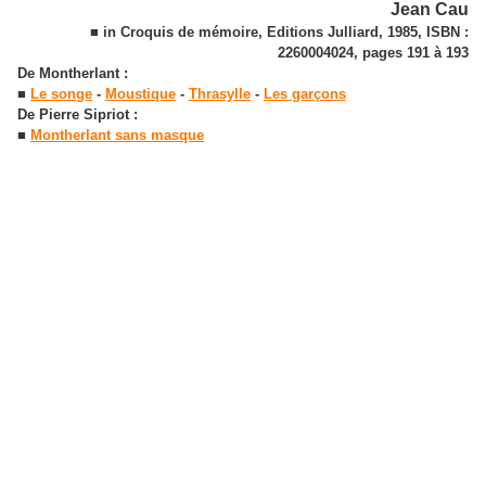
Jean Cau
■ in Croquis de mémoire, Editions Julliard, 1985, ISBN :
2260004024, pages 191 à 193
De Montherlant :
■
Le songe
-
Moustique
-
Thrasylle
-
Les garçons
De Pierre Sipriot :
■
Montherlant sans masque