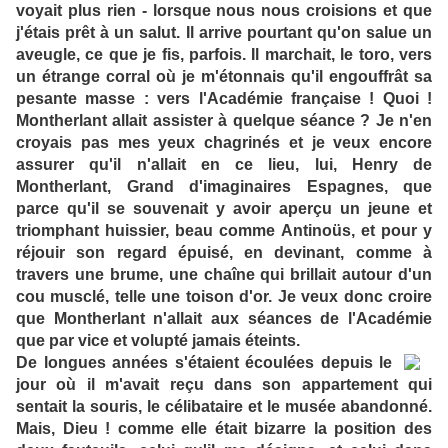
voyait plus rien - lorsque nous nous croisions et que
j'étais prêt à un salut. Il arrive pourtant qu'on salue un
aveugle, ce que je fis, parfois. Il marchait, le toro, vers
un étrange corral où je m'étonnais qu'il engouffrât sa
pesante masse : vers l'Académie française ! Quoi !
Montherlant allait assister à quelque séance ? Je n'en
croyais pas mes yeux chagrinés et je veux encore
assurer qu'il n'allait en ce lieu, lui, Henry de
Montherlant, Grand d'imaginaires Espagnes, que
parce qu'il se souvenait y avoir aperçu un jeune et
triomphant huissier, beau comme Antinoüs, et pour y
réjouir son regard épuisé, en devinant, comme à
travers une brume, une chaîne qui brillait autour d'un
cou musclé, telle une toison d'or. Je veux donc croire
que Montherlant n'allait aux séances de l'Académie
que par vice et volupté jamais éteints.
De longues années s'étaient écoulées depuis le
jour où il m'avait reçu dans son appartement qui
sentait la souris, le célibataire et le musée abandonné.
Mais, Dieu ! comme elle était bizarre la position des