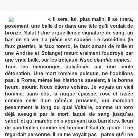
« Il sera, lui, plus malin. Il se tirera,
posément, une balle d'or dans une tête qu'il voulait de
bronze. Salut ! Une orgueilleuse signature de sang, au
bas de sa vie. La pièce est sauvée. Le comédien (le
faux guerrier, le faux torero, le faux amant de mille et
une Andrée et Solange) meurt vraiment foudroyé par
une vraie balle, sur les tréteaux.
Nunc plaudite omnes
.
Tous les mensonges pulvérisés par une seule
détonation. Une mort romaine puisque, ne l'oublions
pas, à Rome, même les histrions savaient, à la bonne
heure, mourir. Nous étions voisins. Je voyais un vieil
homme, sans cou, la nuque épaisse, rose et rasée
comme celle d'un général prussien, qui marchait
pesamment le long du quai Voltaire, comme un toro
déjà aveuglé par la mort, laqué de sang jusqu'au
sabot, et qui marche en s'appuyant aux barrières, fleuri
de banderilles comme cet homme l'était de gloire. Il ne
regardait personne. Il ne me voyait pas - parce qu'il ne